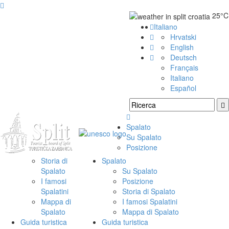
25°C
Italiano
Facebook
Hrvatski
Twitter
English
YouTube
Deutsch
Instagram
Français
Italiano
Español
Ri
Spalato
Su Spalato
Posizione
Storia di
Spalato
Spalato
Su Spalato
I famosi
Posizione
Spalatini
Storia di Spalato
Mappa di
I famosi Spalatini
Spalato
Mappa di Spalato
Guida turistica
Guida turistica