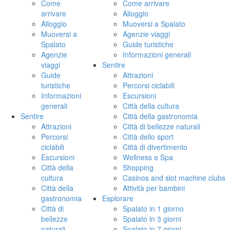
Come
Come arrivare
arrivare
Alloggio
Alloggio
Muoversi a Spalato
Muoversi a
Agenzie viaggi
Spalato
Guide turistiche
Agenzie
Informazioni generali
viaggi
Sentire
Guide
Attrazioni
turistiche
Percorsi ciclabili
Informazioni
Escursioni
generali
Città della cultura
Sentire
Città della gastronomia
Attrazioni
Città di bellezze naturali
Percorsi
Città dello sport
ciclabili
Città di divertimento
Escursioni
Wellness e Spa
Città della
Shopping
cultura
Casinos and slot machine clubs
Città della
Attività per bambini
gastronomia
Esplorare
Città di
Spalato in 1 giorno
bellezze
Spalato in 3 giorni
naturali
Spalato in 7 giorni