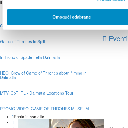
Il Trono di Spade
Bottom banners
/
Il Trono di Spade
Omogući odabrane
Il Trono di
Spade
Game of Thrones tours
Eventi
Game of Thrones in Split
In Trono di Spade nella Dalmazia
HBO: Crew of Game of Thrones about filming in
Dalmatia
MTV: GoT IRL - Dalmatia Locations Tour
PROMO VIDEO: GAME OF THRONES MUSEUM
Resta in contatto
Facebook
Twitter