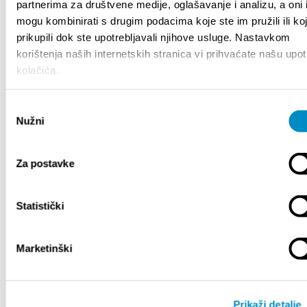
partnerima za društvene medije, oglašavanje i analizu, a oni 
Bačvice beach live
Video
mogu kombinirati s drugim podacima koje ste im pružili ili ko
Mobile & web applications
prikupili dok ste upotrebljavali njihove usluge. Nastavkom
Statistica
korištenja naših internetskih stranica vi prihvaćate našu upo
Copyright and content ownership
kolačića.
Contatto
Italiano
Hrvatski
Odabir
English
Nužni
pristanka
Deutsch
Français
Italiano
Za postavke
Español
Italiano
Facebook
Hrvatski
Statistički
Twitter
English
YouTube
Deutsch
Instagram
Français
Marketinški
Italiano
Español
Ri
Prikaži detalje