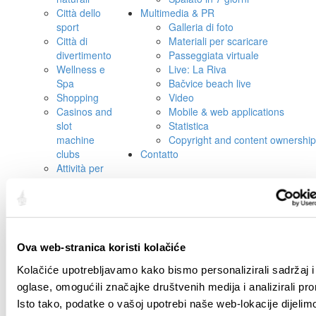
Città dello
Multimedia & PR
sport
Galleria di foto
Città di
Materiali per scaricare
divertimento
Passeggiata virtuale
Wellness e
Live: La Riva
Spa
Bačvice beach live
Shopping
Video
Casinos and
Mobile & web applications
slot
Statistica
machine
Copyright and content ownership
clubs
Contatto
Attività per
bambini
Esplorare
Spalato in 1 giorno
Spalato in 3 giorni
Spalato in 7 giorni
Ova web-stranica koristi kolačiće
Multimedia & PR
Galleria di foto
Kolačiće upotrebljavamo kako bismo personalizirali sadržaj i
Materiali per scaricare
oglase, omogućili značajke društvenih medija i analizirali pr
Passeggiata virtuale
Isto tako, podatke o vašoj upotrebi naše web-lokacije dijelim
Live: La Riva