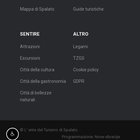
Mappa di Spalato
Guide turistiche
SENTIRE
ALTRO
Attrazioni
Legami
Escursioni
TZGS
Città della cultura
Cookie policy
Città della gastronomia
GDPR
Città di bellezze
naturali
© L' ente del Turismo di Spalato.
Programmazione:
Nove vibracije