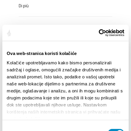
Di più
Prijava i boravak raseljenih osoba iz
Ukrajine
Di più
Ova web-stranica koristi kolačiće
Kolačiće upotrebljavamo kako bismo personalizirali
sadržaj i oglase, omogućili značajke društvenih medija i
2022.
analizirali promet. Isto tako, podatke o vašoj upotrebi
Di più
naše web-lokacije dijelimo s partnerima za društvene
medije, oglašavanje i analizu, a oni ih mogu kombinirati s
drugim podacima koje ste im pružili ili koje su prikupili
dok ste upotrebljavali njihove usluge. Nastavkom
<<
1
2
3
>>
korištenja naših internetskih stranica vi prihvaćate našu
upotrebu kolačića.
Odabir