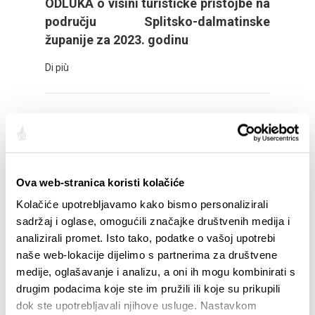
ODLUKA o visini turističke pristojbe na
području Splitsko-dalmatinske
županije za 2023. godinu
Di più
<<
1
2
3
4
>>
Ova web-stranica koristi kolačiće
ANGOLO AFFITTUARI
Kolačiće upotrebljavamo kako bismo personalizirali
sadržaj i oglase, omogućili značajke društvenih medija i
analizirali promet. Isto tako, podatke o vašoj upotrebi
naše web-lokacije dijelimo s partnerima za društvene
medije, oglašavanje i analizu, a oni ih mogu kombinirati s
EVENTI
drugim podacima koje ste im pružili ili koje su prikupili
dok ste upotrebljavali njihove usluge. Nastavkom