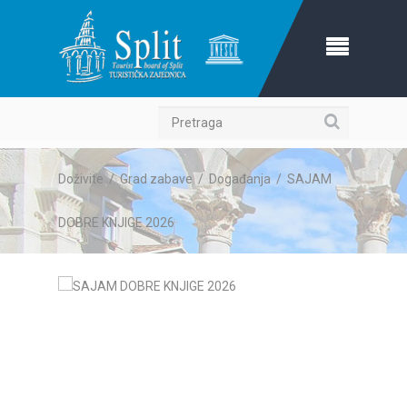
Pretraga
Doživite
/
Grad zabave
/
Događanja
/
SAJAM
DOBRE KNJIGE 2026