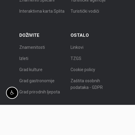
Znameniti Splićani
Turističke agencije
Interaktivna karta Splita
Turistički vodiči
DOŽIVITE
OSTALO
Znamenitosti
Linkovi
Izleti
TZGS
Grad kulture
Cookie policy
Grad gastronomije
Zaštita osobnih
podataka - GDPR
Grad prirodnih ljepota
© Turistička zajednica grada Splita.
Programiranje:
Nove vibracije