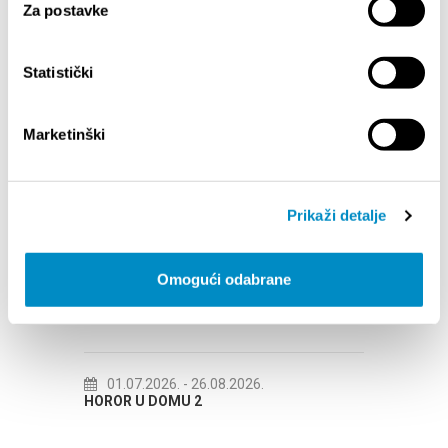
Za postavke
Statistički
Marketinški
DOGAĐANJA
01.01.2025.
- 31.12.2026.
14.07
Prikaži detalje
KALENDAR DOGAĐANJA GRADA SPLITA
72. SPL
Omogući odabrane
18.06.2026.
- 24.09.2026.
18.07
15. LJETNE ČARI KLASIČNE GLAZBE 2026
Lito po 
Etnogra
01.07.2026.
- 26.08.2026.
HOROR U DOMU 2
22.07
Spli'ski l