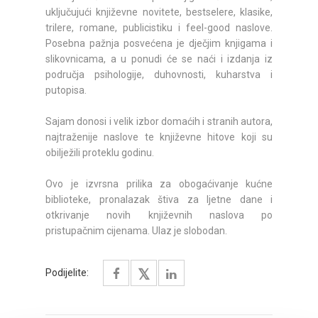
uključujući književne novitete, bestselere, klasike,
trilere, romane, publicistiku i feel-good naslove.
Posebna pažnja posvećena je dječjim knjigama i
slikovnicama, a u ponudi će se naći i izdanja iz
područja psihologije, duhovnosti, kuharstva i
putopisa.
Sajam donosi i velik izbor domaćih i stranih autora,
najtraženije naslove te književne hitove koji su
obilježili proteklu godinu.
Ovo je izvrsna prilika za obogaćivanje kućne
biblioteke, pronalazak štiva za ljetne dane i
otkrivanje novih književnih naslova po
pristupačnim cijenama. Ulaz je slobodan.
Podijelite: