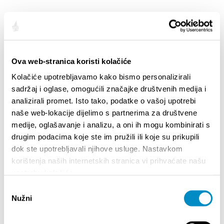
ISTAKNUTO
Ova web-stranica koristi kolačiće
Kolačiće upotrebljavamo kako bismo personalizirali
sadržaj i oglase, omogućili značajke društvenih medija i
analizirali promet. Isto tako, podatke o vašoj upotrebi
naše web-lokacije dijelimo s partnerima za društvene
medije, oglašavanje i analizu, a oni ih mogu kombinirati s
drugim podacima koje ste im pružili ili koje su prikupili
dok ste upotrebljavali njihove usluge. Nastavkom
korištenja naših internetskih stranica vi prihvaćate našu
STUPA NA SNAGU POČETKOM 2027. - VAŽNA
WELCO
upotrebu kolačića.
INFORMACIJA – IZDAVANJE REGISTRACIJSKOG
Your go
BROJA
Odabir
Dalmat
Nužni
pristanka