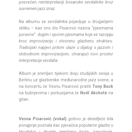
posvećen
reinterpretaciji bosanske sevdalinke kroz
suvremeni jazz izraz.
Na albumu se sevdalinka pojavljuje u drugačijem
obliku – kao ono što Pisarović naziva “pjesmama
poravne”:
dugim i sporim pjesmama koje se razvijaju
kroz improvizaciju i otvorenu glazbenu strukturu.
Tradicijski napjevi pritom ulaze u dijalog s jazzom i
slobodnom improvizacijom, otvarajući novi prostor
interpretacije sevdaha.
Album je snimljen tijekom dviju studijskih sesija u
Berlinu uz glazbenike međunarodne jazz scene, a
na koncertu će Vesnu Pisarović pratiti
Tony Buck
na bubnjevima i perkusijama te
Noël Akchoté
na
gitari.
Vesna Pisarović (vokal)
gotovo je desetljeće bila
ponajprije poznata kao pjevačica popularne glazbe u
Hrvatskoj i drugim zemljama bivše Jugoslavije.