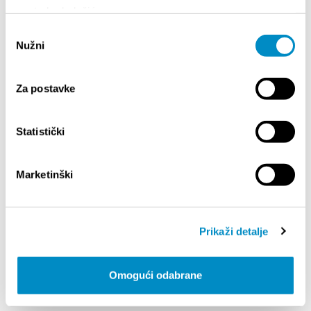
dostupne samo ako ostane slobodnih mjesta.
upotrebu kolačića.
Odabir
Podijelite:
Nužni
pristanka
Za postavke
ISTAKNUTO
Statistički
Marketinški
Prikaži detalje
Omogući odabrane