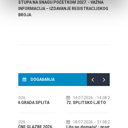
STUPA NA SNAGU POČETKOM 2027. - VAŽNA
WELCO
INFORMACIJA – IZDAVANJE REGISTRACIJSKOG
Your go
BROJA
Dalmat
DOGAĐANJA
14.07.2026.
- 14.08.2026.
SPLITA
72. SPLITSKO LJETO
Kre
KOL
18.07.2026.
- 31.08.2026.
BE 2026
Lito po domaću! - promotivna akcija