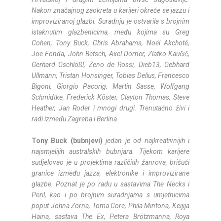
Nakon značajnog zaokreta u karijeri okreće se jazzu i
improviziranoj glazbi. Suradnju je ostvarila s brojnim
istaknutim glazbenicima, među kojima su Greg
Cohen, Tony Buck, Chris Abrahams, Noël Akchoté,
Joe Fonda, John Betsch, Axel Dörner, Zlatko Kaučič,
Gerhard Gschlößl, Zeno de Rossi, Dieb13, Gebhard
Ullmann, Tristan Honsinger, Tobias Delius, Francesco
Bigoni, Giorgio Pacorig, Martin Sasse, Wolfgang
Schmidtke, Frederick Köster, Clayton Thomas, Steve
Heather, Jan Roder i mnogi drugi. Trenutačno živi i
radi između Zagreba i Berlina.
Tony Buck (bubnjevi)
jedan je od najkreativnijih i
najsmjelijih australskih bubnjara. Tijekom karijere
sudjelovao je u projektima različitih žanrova, brišući
granice između jazza, elektronike i improvizirane
glazbe. Poznat je po radu u sastavima The Necks i
Peril, kao i po brojnim suradnjama s umjetnicima
poput Johna Zorna, Toma Core, Phila Mintona, Keijija
Haina, sastava The Ex, Petera Brötzmanna, Roya