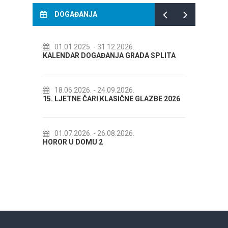
DOGAĐANJA
.12.2026.
14.07.2026.
- 14.08.2026.
ANJA GRADA SPLITA
72. SPLITSKO LJETO
.09.2026.
18.07.2026.
- 31.08.2026.
KLASIČNE GLAZBE 2026
Lito po domaću! - promotivna akcija
Etnografskog muzeja
.08.2026.
22.07.2026.
- 27.09.2026.
Spli'ski litnji koluri 2026