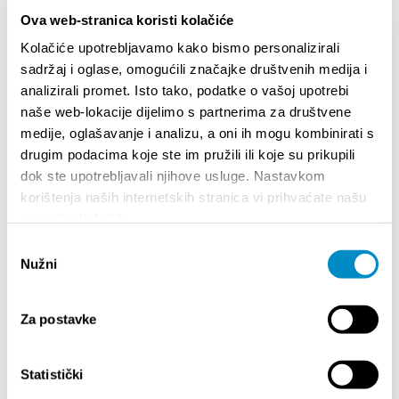
/ Justus Grimm, violočelo / Nino Gvetadze, klavir
Ova web-stranica koristi kolačiće
L. van Beethoven, J. Brahms
Više informacija:
https://shop.adriaticket.com
Kolačiće upotrebljavamo kako bismo personalizirali
sadržaj i oglase, omogućili značajke društvenih medija i
analizirali promet. Isto tako, podatke o vašoj upotrebi
28. veljače 2026., u 20.00 sati
naše web-lokacije dijelimo s partnerima za društvene
CIKLUS KLASIČNE GLAZBE:
Zagrebački kvartet
medije, oglašavanje i analizu, a oni ih mogu kombinirati s
saksofona
drugim podacima koje ste im pružili ili koje su prikupili
J. S. Bach, G. Tudor, B. Šipuš, S. Prokofjev, P. Woods
dok ste upotrebljavali njihove usluge. Nastavkom
Više informacija:
https://shop.adriaticket.com
korištenja naših internetskih stranica vi prihvaćate našu
upotrebu kolačića.
Podijelite:
Odabir
Nužni
pristanka
Za postavke
ISTAKNUTO
Statistički