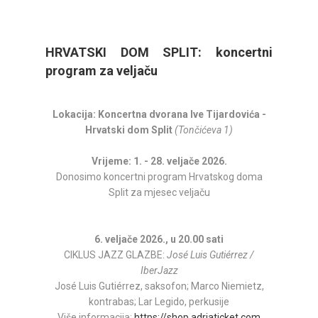
HRVATSKI DOM SPLIT: koncertni
program za veljaču
Lokacija: Koncertna dvorana Ive Tijardovića -
Hrvatski dom Split
(Tončićeva 1)
Vrijeme: 1. - 28. veljače 2026.
Donosimo koncertni program Hrvatskog doma
Split za mjesec veljaču
6. veljače 2026., u 20.00 sati
CIKLUS JAZZ GLAZBE:
José Luis Gutiérrez /
IberJazz
José Luis Gutiérrez, saksofon; Marco Niemietz,
kontrabas; Lar Legido, perkusije
Više informacija:
https://shop.adriaticket.com