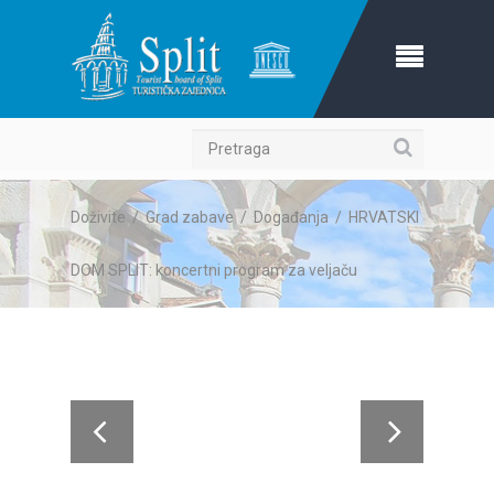
Pretraga
Doživite
/
Grad zabave
/
Događanja
/
HRVATSKI
DOM SPLIT: koncertni program za veljaču