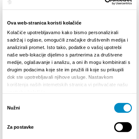
Ova web-stranica koristi kolačiće
Kolačiće upotrebljavamo kako bismo personalizirali
sadržaj i oglase, omogućili značajke društvenih medija i
analizirali promet. Isto tako, podatke o vašoj upotrebi
naše web-lokacije dijelimo s partnerima za društvene
medije, oglašavanje i analizu, a oni ih mogu kombinirati s
drugim podacima koje ste im pružili ili koje su prikupili
STUPA NA SNAGU POČETKOM 2027. - VAŽNA
WELCO
dok ste upotrebljavali njihove usluge. Nastavkom
INFORMACIJA – IZDAVANJE REGISTRACIJSKOG
Your go
korištenja naših internetskih stranica vi prihvaćate našu
BROJA
Dalmat
upotrebu kolačića.
Odabir
Nužni
pristanka
Za postavke