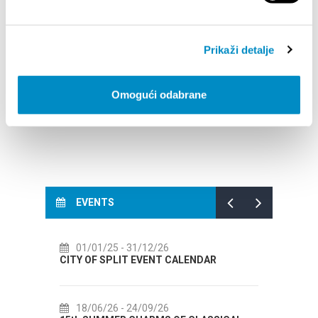
STUPA NA SNAGU POČETKOM 2027.- VAŽNA
WELCO
INFORMACIJA – IZDAVANJE REGISTRACIJSKOG
Your go
BROJA
Dalmat
Prikaži detalje
Omogući odabrane
EVENTS
31/12/26
14/07/26
- 14/08/26
T EVENT CALENDAR
72th SPLIT SUMMER FESTIVAL
24/09/26
18/07/26
- 31/08/26