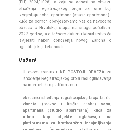
(EU) 2024/1028), a koja se odnosi na obvezu
ishođenja registracijskog broja za one koji
iznajmljuju sobe, apartmane (studio apartmane) i
kuće za odmor, obavještavamo vas da navedena
obveza u Hrvatskoj stupa na snagu početkom
2027. godine, a o točnom datumu Ministarstvo će
izvijestiti nakon donošenja novog Zakona o
ugostiteljskoj djelatnosti.
Važno!
U ovom trenutku
NE POSTOJI OBVEZA
za
ishođenje Registracijskog broja radi oglašavanja
na internetskim platformama,
obveznici ishođenja registracijskog broja bit će:
vlasnici
(pravne i fizičke osobe)
soba,
apartmana
(
studio apartmana
),
kuća za
odmor
koji objekte oglašavaju na
platformama za kratkoročno iznajmljivanje
smještaja
(internetska platforma za