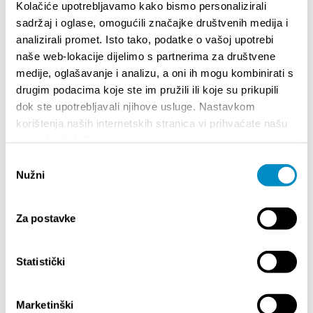
Kolačiće upotrebljavamo kako bismo personalizirali
posluju legalno.
sadržaj i oglase, omogućili značajke društvenih medija i
analizirali promet. Isto tako, podatke o vašoj upotrebi
Partager:
naše web-lokacije dijelimo s partnerima za društvene
medije, oglašavanje i analizu, a oni ih mogu kombinirati s
drugim podacima koje ste im pružili ili koje su prikupili
dok ste upotrebljavali njihove usluge. Nastavkom
korištenja naših internetskih stranica vi prihvaćate našu
SAILLANTS
upotrebu kolačića.
Odabir
Nužni
pristanka
Za postavke
Statistički
Marketinški