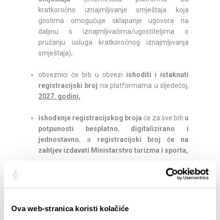
kratkoročno iznajmljivanje smještaja koja
gostima omogućuje sklapanje ugovora na
daljinu s iznajmljivačima/ugostiteljima o
pružanju usluga kratkoročnog iznajmljivanja
smještaja),
obveznici će biti u obvezi
ishoditi i istaknuti
registracijski bro
j
na platformama u sljedećoj,
2027. godini,
ishođenje registracijskog broja
će za sve biti
u
potpunosti besplatno
,
digitalizirano i
jednostavno
, a
registracijski broj će na
zahtjev izdavati Ministarstvo turizma i sporta,
uvođenjem registracijskih brojeva
sprječava
se oglašavanje
onih koji objekte iznajmljuju
bez ishođenja potrebnog rješenja
(registracije)
i ima za cilj smanjiti pojavu nelegalne
Ova web-stranica koristi kolačiće
konkurencije iznajmljivačima/ugostiteljima koji