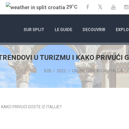
29°C
Twitter
Facebook
YouTu
SUR SPLIT
LE GUIDE
DECOUVRIR
EXPLO
 TRENDOVI U TURIZMU I KAKO PRIVUĆI G
B2B
/
2022.
/
ONLINE EDUKACIJA: ITALIJA - 