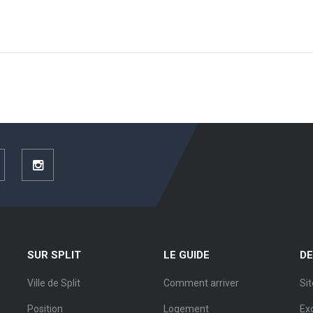
ouTube
Instagram
SUR SPLIT
LE GUIDE
DE
Ville de Split
Comment arriver
Sit
Position
Logement
Ex