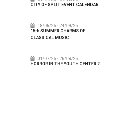
CITY OF SPLIT EVENT CALENDAR
72th SPLI
18/06/26
- 24/09/26
18/07/2
15th SUMMER CHARMS OF
Lito po do
CLASSICAL MUSIC
akcija Etn
01/07/26
- 26/08/26
22/07/2
HORROR IN THE YOUTH CENTER 2
Summer col