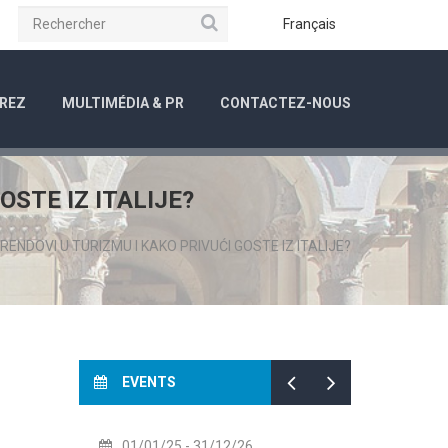
Rechercher
be
Instagram
Français
REZ
MULTIMÉDIA & PR
CONTACTEZ-NOUS
OSTE IZ ITALIJE?
TRENDOVI U TURIZMU I KAKO PRIVUĆI GOSTE IZ ITALIJE?
EVENTS
01/01/25
- 31/12/26
14/07/2