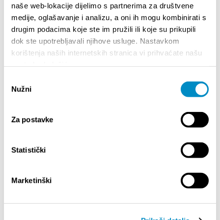
- NE OTVARAJ“
na adresu:
naše web-lokacije dijelimo s partnerima za društvene
Turistička zajednica grada Splita
medije, oglašavanje i analizu, a oni ih mogu kombinirati s
Obala hrvatskog narodnog preporoda 9, 21000
drugim podacima koje ste im pružili ili koje su prikupili
Split
dok ste upotrebljavali njihove usluge. Nastavkom
osobno ili preporučeno poštom
korištenja naših internetskih stranica vi prihvaćate našu
upotrebu kolačića.
POTPORE ZA TURISTIČKE
MANIFESTACIJE
Odabir
2022.
Nužni
pristanka
>
ODLUKA o dodjeli potpora iz programa
Za postavke
"Potpore za turističke manifestacije" u 2022.
godini
(.pdf)
>
Javni poziv za kandidiranje manifestacija za
Statistički
dodjelu potpora iz programa „Potpore za
turističke manifestacije“
Marketinški
Potencijalni Organizatori manifestacija
kandidaturu mogu podnijeti isključivo elektroničkim
putem preko Internet
poveznice:
https://javnipoziv.visitsplit.com/