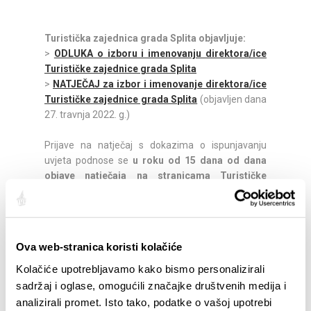
Turistička zajednica grada Splita objavljuje:
>
ODLUKA o izboru i imenovanju direktora/ice
Turističke zajednice grada Splita
>
NATJEČAJ za izbor i imenovanje direktora/ice
Turističke zajednice grada Splita
(objavljen dana
27. travnja 2022. g.)
Prijave na natječaj s dokazima o ispunjavanju
uvjeta podnose se
u roku od 15 dana od dana
objave natječaja na stranicama Turističke
zajednice grada Splita
https://visitsplit.com/
i
dnevnika Slobodna Dalmacija
. Rok za dostavu
dokumentacije teče od prvog slijedećeg dana od
dana objave natječaja u dnevniku Slobodna
Ova web-stranica koristi kolačiće
Dalmacija.
Prijave na natječaj s potrebnom dokumentacijom
Kolačiće upotrebljavamo kako bismo personalizirali
dostavljaju se u zatvorenoj omotnici s
sadržaj i oglase, omogućili značajke društvenih medija i
naznakom:
„Natječaj za radno mjesto direktora
analizirali promet. Isto tako, podatke o vašoj upotrebi