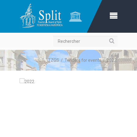
Recherche
TZGS
/
Tenders for events
/
2022.