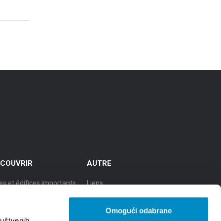
COUVRIR
AUTRE
es et édifices importants
Liens
cursions
TZGS
Omogući odabrane
le de culture
Cookie policy
ruštvenih