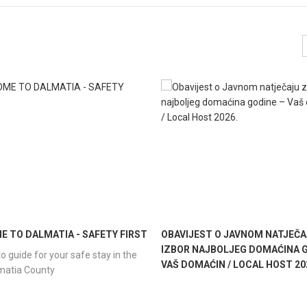
 TO DALMATIA - SAFETY FIRST
OBAVIJEST O JAVNOM NATJEČA
IZBOR NAJBOLJEG DOMAĆINA G
o guide for your safe stay in the
VAŠ DOMAĆIN / LOCAL HOST 20
lmatia County