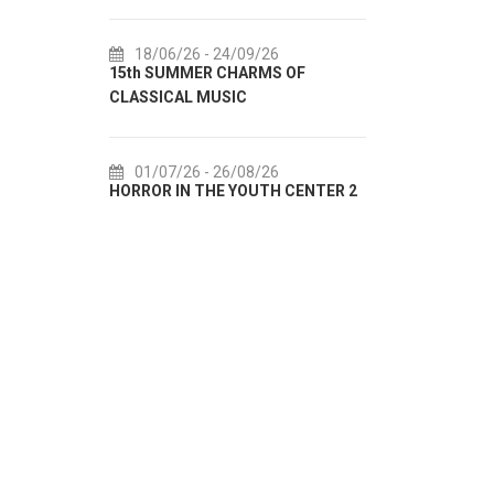
18/06/26
- 24/09/26
18/07/2
15th SUMMER CHARMS OF
Lito po do
CLASSICAL MUSIC
akcija Etn
01/07/26
- 26/08/26
22/07/2
HORROR IN THE YOUTH CENTER 2
Summer col