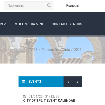
Rechercher
be
Instagram
Français
REZ
MULTIMÉDIA & PR
CONTACTEZ-NOUS
TZGS
/
Tenders for events
/
2015.
EVENTS
01/01/25
- 31/12/26
14/07/2
CITY OF SPLIT EVENT CALENDAR
72th SPLI