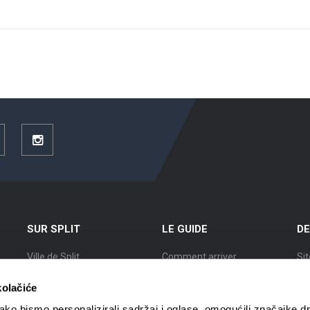
ouTube
Instagram
SUR SPLIT
LE GUIDE
DE
Ville de Split
Comment arriver
Sit
Position
Logement
Ex
kolačiće
L’Histoire de Split
Circulation en ville
Vil
ko bismo personalizirali sadržaj i oglase, omogućili značajke d