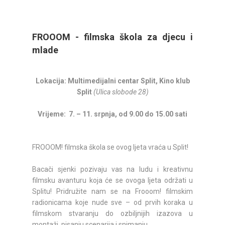
FROOOM - filmska škola za djecu i
mlade
Lokacija: Multimedijalni centar Split, Kino klub
Split
(Ulica slobode 28)
Vrijeme: 7. – 11. srpnja, od 9.00 do 15.00 sati
FROOOM! filmska škola se ovog ljeta vraća u Split!
Bacači sjenki pozivaju vas na ludu i kreativnu
filmsku avanturu koja će se ovoga ljeta održati u
Splitu! Pridružite nam se na Frooom! filmskim
radionicama koje nude sve – od prvih koraka u
filmskom stvaranju do ozbiljnijih izazova u
montaži, pisanju scenarija i snimanju.