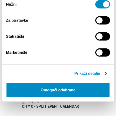
Nužni
pristanka
STUPA NA SNAGU POČETKOM 2027.- VAŽNA
WELCO
Za postavke
INFORMACIJA – IZDAVANJE REGISTRACIJSKOG
Your go
BROJA
Dalmat
Statistički
Marketinški
Prikaži detalje
EVENTS
Omogući odabrane
1/1/25
- 12/31/26
7/14/26
- 8/14/
CITY OF SPLIT EVENT CALENDAR
72th SPLIT SUMME