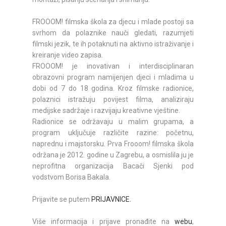
FROOOM! filmska škola za djecu i mlade postoji sa
svrhom da polaznike nauči gledati, razumjeti
filmski jezik, te ih potaknuti na aktivno istraživanje i
kreiranje video zapisa.
FROOOM! je inovativan i interdisciplinaran
obrazovni program namijenjen djeci i mladima u
dobi od 7 do 18 godina. Kroz filmske radionice,
polaznici istražuju povijest filma, analiziraju
medijske sadržaje i razvijaju kreativne vještine.
Radionice se održavaju u malim grupama, a
program uključuje različite razine: početnu,
naprednu i majstorsku. Prva Frooom! filmska škola
održana je 2012. godine u Zagrebu, a osmislila ju je
neprofitna organizacija Bacači Sjenki pod
vodstvom Borisa Bakala.
Prijavite se putem
PRIJAVNICE.
Više informacija i prijave pronađite na
webu
,