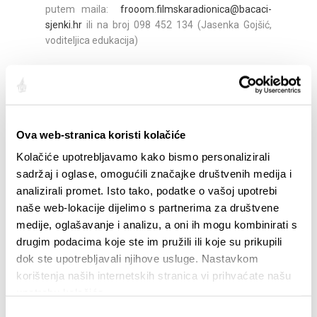
putem maila:
frooom.filmskaradionica@bacaci-
sjenki.hr
ili na broj 098 452 134 (Jasenka Gojšić,
voditeljica edukacija)
Share:
Ova web-stranica koristi kolačiće
Kolačiće upotrebljavamo kako bismo personalizirali
HIGHLIGHTS
sadržaj i oglase, omogućili značajke društvenih medija i
analizirali promet. Isto tako, podatke o vašoj upotrebi
naše web-lokacije dijelimo s partnerima za društvene
medije, oglašavanje i analizu, a oni ih mogu kombinirati s
drugim podacima koje ste im pružili ili koje su prikupili
dok ste upotrebljavali njihove usluge. Nastavkom
korištenja naših internetskih stranica vi prihvaćate našu
upotrebu kolačića.
Odabir