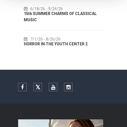
6/18/26
- 9/24/26
7/18/26
- 8/31/
15th SUMMER CHARMS OF CLASSICAL
Lito po domaću! - 
MUSIC
Etnografskog muze
7/1/26
- 8/26/26
7/22/26
- 9/27/
HORROR IN THE YOUTH CENTER 2
Summer colours of 
Facebook
Twitter
YouTube
Instagram