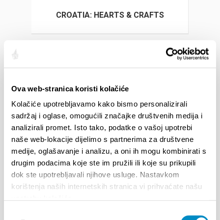
CROATIA: HEARTS & CRAFTS
LINKS
Ova web-stranica koristi kolačiće
Kolačiće upotrebljavamo kako bismo personalizirali
sadržaj i oglase, omogućili značajke društvenih medija i
analizirali promet. Isto tako, podatke o vašoj upotrebi
EVENTS
naše web-lokacije dijelimo s partnerima za društvene
medije, oglašavanje i analizu, a oni ih mogu kombinirati s
drugim podacima koje ste im pružili ili koje su prikupili
/1/25
- 12/31/26
7/14/26
- 8/14/26
dok ste upotrebljavali njihove usluge. Nastavkom
 OF SPLIT EVENT CALENDAR
72th SPLIT SUMMER FE
korištenja naših internetskih stranica vi prihvaćate našu
upotrebu kolačića.
/18/26
- 9/24/26
7/18/26
- 8/31/26
Odabir
h SUMMER CHARMS OF CLASSICAL
Lito po domaću! - promo