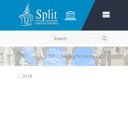
Search
TZGS
/
Tenders for events
/
2018.