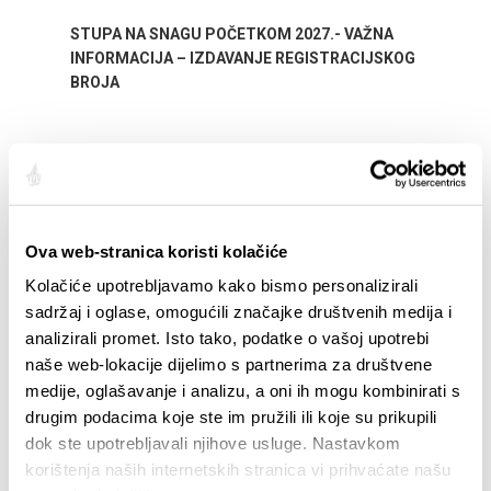
STUPA NA SNAGU POČETKOM 2027.- VAŽNA
WELCO
INFORMACIJA – IZDAVANJE REGISTRACIJSKOG
Your go
BROJA
Dalmat
Ova web-stranica koristi kolačiće
Kolačiće upotrebljavamo kako bismo personalizirali
sadržaj i oglase, omogućili značajke društvenih medija i
EVENTS
analizirali promet. Isto tako, podatke o vašoj upotrebi
naše web-lokacije dijelimo s partnerima za društvene
medije, oglašavanje i analizu, a oni ih mogu kombinirati s
1/1/25
- 12/31/26
7/
drugim podacima koje ste im pružili ili koje su prikupili
CITY OF SPLIT EVENT CALENDAR
72th 
dok ste upotrebljavali njihove usluge. Nastavkom
korištenja naših internetskih stranica vi prihvaćate našu