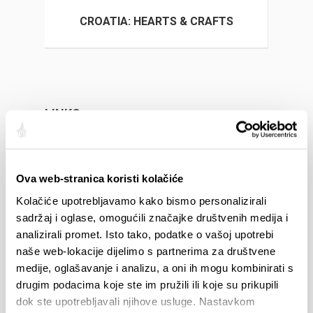
CROATIA: HEARTS & CRAFTS
LINKS
Ova web-stranica koristi kolačiće
EREIGNISSE
Kolačiće upotrebljavamo kako bismo personalizirali
sadržaj i oglase, omogućili značajke društvenih medija i
analizirali promet. Isto tako, podatke o vašoj upotrebi
01.01.25
- 31.12.26
14.
naše web-lokacije dijelimo s partnerima za društvene
CITY OF SPLIT EVENT CALENDAR
72th 
medije, oglašavanje i analizu, a oni ih mogu kombinirati s
drugim podacima koje ste im pružili ili koje su prikupili
18.06.26
- 24.09.26
18.
dok ste upotrebljavali njihove usluge. Nastavkom
15th SUMMER CHARMS OF CLASSICAL
Lito p