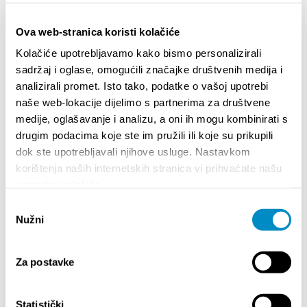
Mehr
Ova web-stranica koristi kolačiće
Kolačiće upotrebljavamo kako bismo personalizirali
ADVENT AT MERTOJAK
sadržaj i oglase, omogućili značajke društvenih medija i
analizirali promet. Isto tako, podatke o vašoj upotrebi
Mehr
naše web-lokacije dijelimo s partnerima za društvene
medije, oglašavanje i analizu, a oni ih mogu kombinirati s
drugim podacima koje ste im pružili ili koje su prikupili
ADVENT IN STOBREČ
dok ste upotrebljavali njihove usluge. Nastavkom
korištenja naših internetskih stranica vi prihvaćate našu
Mehr
upotrebu kolačića.
Odabir
Nužni
pristanka
ADVENT IN OBROV STREET
Mehr
Za postavke
Statistički