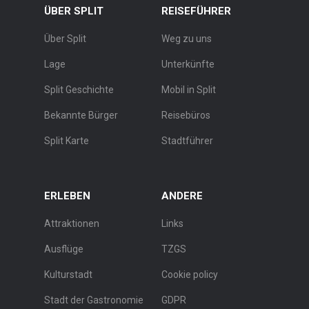
ÜBER SPLIT
REISEFÜHRER
Über Split
Weg zu uns
Lage
Unterkünfte
Split Geschichte
Mobil in Split
Bekannte Bürger
Reisebüros
Split Karte
Stadtführer
ERLEBEN
ANDERE
Attraktionen
Links
Ausflüge
TZGS
Kulturstadt
Cookie policy
Stadt der Gastronomie
GDPR