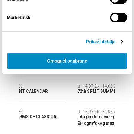
<<
1
2
>>
Marketinški
FESTE UND VERANSTALTUNGEN
Prikaži detalje
Omogući odabrane
EREIGNISSE
14.07.26
- 14.08.26
ALENDAR
72th SPLIT SUMMER FESTIVAL
18.07.26
- 31.08.26
F CLASSICAL
Lito po domaću! - promotivna akcija
Etnografskog muzeja