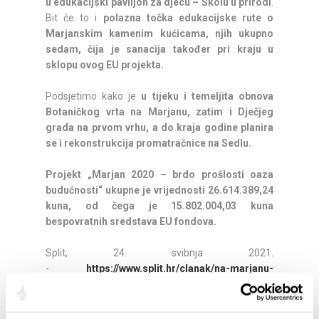
u edukacijski paviljon za djecu – Školu u prirodi
.
Bit će to i
polazna točka edukacijske rute o
Marjanskim kamenim kućicama, njih ukupno
sedam, čija je sanacija također pri kraju u
sklopu ovog EU projekta.
Podsjetimo kako je
u tijeku i temeljita obnova
Botaničkog vrta na Marjanu, zatim i Dječjeg
grada na prvom vrhu, a do kraja godine planira
se i rekonstrukcija promatračnice na Sedlu.
Projekt „Marjan 2020 – brdo prošlosti oaza
budućnosti“ ukupne je vrijednosti 26.614.389,24
kuna, od čega je 15.802.004,03 kuna
bespovratnih sredstava EU fondova.
Split, 24. svibnja 2021.
-
https://www.split.hr/clanak/na-marjanu-
uskoro-obnovljeni-sadrzaji-za-splicane-svih-
uzrasta#22