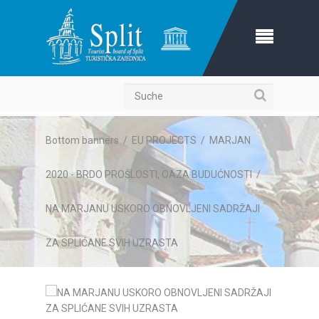
Suche
Bottom banners
/
EU PROJECTS
/
MARJAN
2020 - BRDO PROŠLOSTI, OAZA BUDUĆNOSTI
/
NA MARJANU USKORO OBNOVLJENI SADRŽAJI
ZA SPLIĆANE SVIH UZRASTA