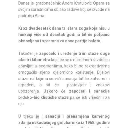
Danas je gradonačelnik Andro Krstulović Opara sa
svojim suradnicima obišao radove koji se izvode na
području Bena.
Kroz dvadesetak dana tri stara zoga koja nisu u
funkciji više od desetak godina bit će potpuno
obnovljena i spremna za nove partije balota.
Također je
započelo i uređenje trim staze duge
oko tri kilometra
koje će se u narednom razdoblju
obavljati u segmentima, kako bi se rekreativcima
omogućilo njeno djelomično korištenje. Dijelovi
staze na kojima se vrši sanacija bit će zatvoreni i
ograđeni, a bit će postavljani i znakovi
upozorenja.
Uskoro će započeti i sanacija
brdsko-biciklističke staze
pa će isti vrijediti i za
nju.
U tijeku je i
sanaciji i prenamjena kamenog
zdanja nekadašnjeg golubarnika iz 1968. godine