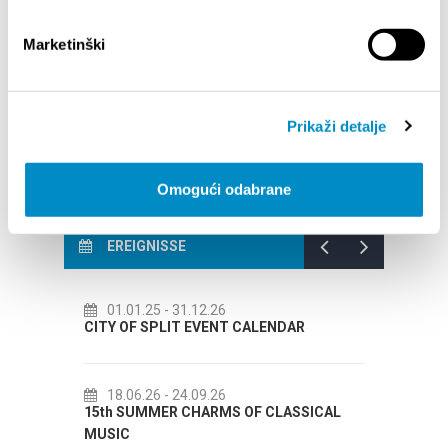
Your go
BROJA
Dalmat
Marketinški
Prikaži detalje
Omogući odabrane
EREIGNISSE
5
- 31.12.26
14.07.26
- 14.08.26
PLIT EVENT CALENDAR
72th SPLIT SUMMER FESTIVA
6
- 24.09.26
18.07.26
- 31.08.26
ER CHARMS OF CLASSICAL
Lito po domaću! - promotivna 
Etnografskog muzeja