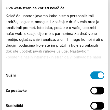
Ova web-stranica koristi kolačiće
Teilen:
Kolačiće upotrebljavamo kako bismo personalizirali
sadržaj i oglase, omogućili značajke društvenih medija i
analizirali promet. Isto tako, podatke o vašoj upotrebi
naše web-lokacije dijelimo s partnerima za društvene
BESONDERE
medije, oglašavanje i analizu, a oni ih mogu kombinirati s
drugim podacima koje ste im pružili ili koje su prikupili
dok ste upotrebljavali njihove usluge. Nastavkom
korištenja naših internetskih stranica vi prihvaćate našu
upotrebu kolačića.
Odabir
Nužni
pristanka
Za postavke
STUPA NA SNAGU POČETKOM 2027.- VAŽNA
WELCO
Statistički
INFORMACIJA – IZDAVANJE REGISTRACIJSKOG