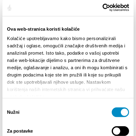
Ova web-stranica koristi kolačiće
EREIGNISSE
Kolačiće upotrebljavamo kako bismo personalizirali
sadržaj i oglase, omogućili značajke društvenih medija i
01.01.25
- 31.12.26
14.
analizirali promet. Isto tako, podatke o vašoj upotrebi
CITY OF SPLIT EVENT CALENDAR
72th 
naše web-lokacije dijelimo s partnerima za društvene
medije, oglašavanje i analizu, a oni ih mogu kombinirati s
18.06.26
- 24.09.26
18.
drugim podacima koje ste im pružili ili koje su prikupili
15th SUMMER CHARMS OF CLASSICAL
Lito p
dok ste upotrebljavali njihove usluge. Nastavkom
MUSIC
Etnog
korištenja naših internetskih stranica vi prihvaćate našu
upotrebu kolačića.
Odabir
01.07.26
- 26.08.26
22.
Nužni
HORROR IN THE YOUTH CENTER 2
Summer
pristanka
Za postavke