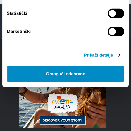
Statistički
Facebook
Twitter
YouTube
Instagram
Marketinški
Prikaži detalje
Omogući odabrane