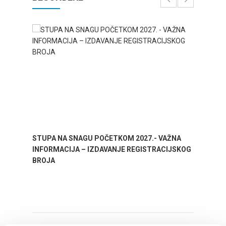
STUPA NA SNAGU POČETKOM 2027.- VAŽNA
WELCO
INFORMACIJA – IZDAVANJE REGISTRACIJSKOG
Your go
BROJA
Dalmat