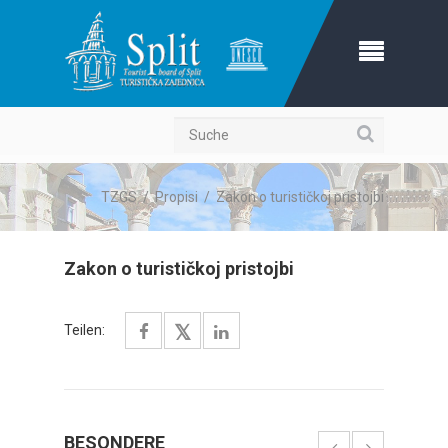
Suche
TZGS
/
Propisi
/
Zakon o turističkoj pristojbi
Zakon o turističkoj pristojbi
Teilen:
BESONDERE