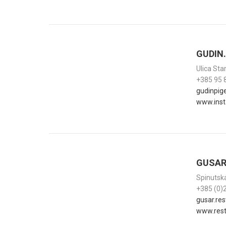
GUDIN.
Ulica Sta
+385 95 
gudinpig
www.inst
GUSA
Spinutsk
+385 (0)
gusar.re
www.rest