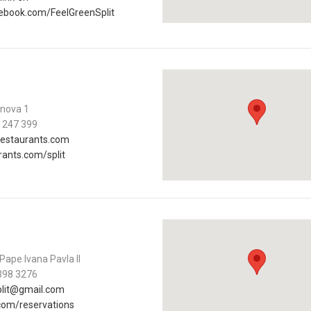
01.01.25
- 31.12
book.com/FeelGreenSplit
CITY OF SPLIT E
18.06.26
- 24.09
15th SUMMER CH
CLASSICAL MUSIC
anova 1
 247 399
01.07.26
- 26.08
restaurants.com
HORROR IN THE Y
rants.com/split
 Pape Ivana Pavla II
398 3276
split@gmail.com
.com/reservations