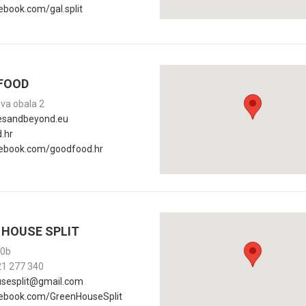
book.com/gal.split
FOOD
va obala 2
esandbeyond.eu
.hr
ebook.com/goodfood.hr
 HOUSE SPLIT
20b
21 277 340
sesplit@gmail.com
ebook.com/GreenHouseSplit