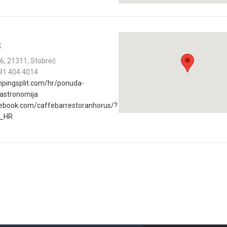
S
 6, 21311, Stobreč
 91 404 4014
ingsplit.com/hr/ponuda-
astronomija
book.com/caffebarrestoranhorus/?
r_HR