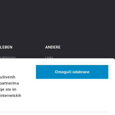
RLEBEN
ANDERE
traktionen
Links
sflüge
TZGS
Omogući odabrane
lturstadt
Cookie policy
ruštvenih
 partnerima
adt der Gastronomie
GDPR
oje ste im
 internetskih
dt der natürlichen
hönheit