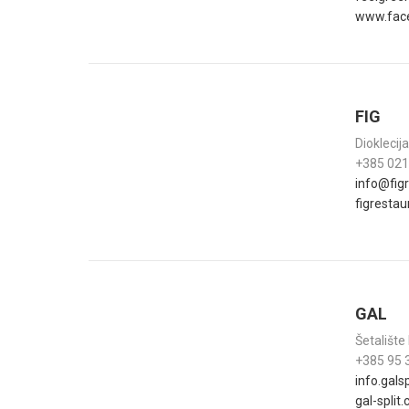
www.face
FIG
Dioklecij
+385 021
info@fig
figrestau
GAL
Šetalište
+385 95 
info.gal
gal-split