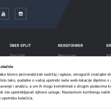
r
YouTube
Instagram
ÜBER SPLIT
REISEFÜHRER
E
Über Split
Weg zu uns
At
Lage
Unterkünfte
Au
kolačiće
Split Geschichte
Mobil in Split
Ku
ko bismo personalizirali sadržaj i oglase, omogućili značajke d
. Isto tako, podatke o vašoj upotrebi naše web-lokacije dijelimo s
Bekannte Bürger
Reisebüros
St
avanje i analizu, a oni ih mogu kombinirati s drugim podacima k
i dok ste upotrebljavali njihove usluge. Nastavkom korištenja naših
Split Karte
Stadtführer
Sta
Sc
u upotrebu kolačića.