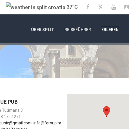
37°C
Twitter
Facebook
YouTu
ÜBER SPLIT
REISEFÜHRER
ERLEBEN
QUE PUB
je Tuđmana 3
98 175 1271
cunic@gmail.com; info@fgroup.hr