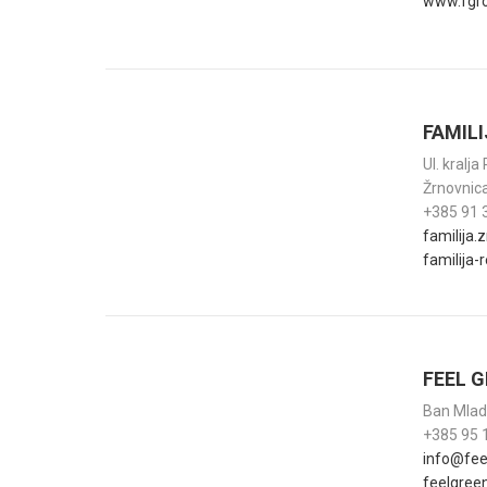
www.fgro
FAMIL
Ul. kralj
Žrnovnic
+385 91 
familija
familija
FEEL 
Ban Mlad
+385 95 
info@fee
feelgree