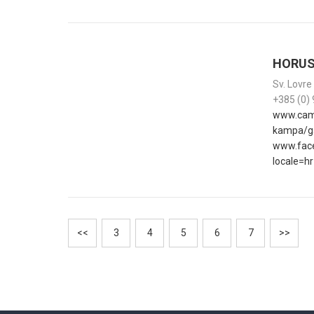
HORU
Sv. Lovre
+385 (0)
www.camp
kampa/g
www.face
locale=h
<<
3
4
5
6
7
>>