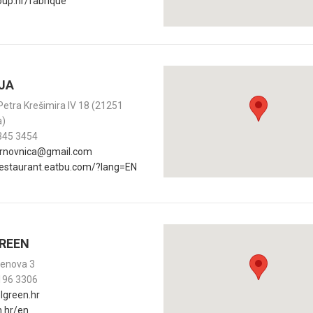
up.hr/fabrique
IJA
a Petra Krešimira IV 18 (21251
a)
345 3454
.zrnovnica@gmail.com
-restaurant.eatbu.com/?lang=EN
GREEN
enova 3
196 3306
lgreen.hr
n.hr/en