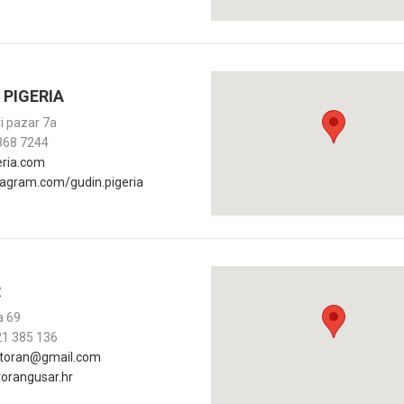
 PIGERIA
ri pazar 7a
868 7244
eria.com
agram.com/gudin.pigeria
R
a 69
21 385 136
storan@gmail.com
orangusar.hr