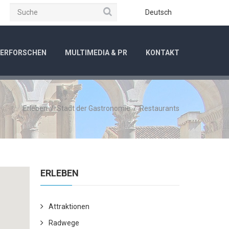
Suche
be
Instagram
Deutsch
ERFORSCHEN
MULTIMEDIA & PR
KONTAKT
Erleben
/
Stadt der Gastronomie
/
Restaurants
ERLEBEN
Attraktionen
Radwege