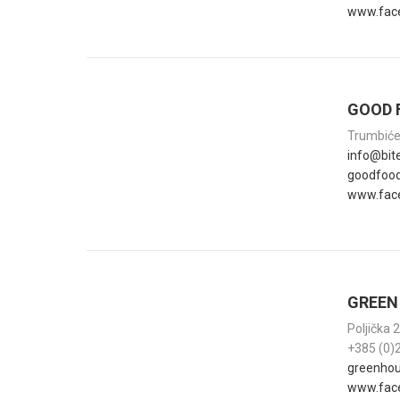
www.face
GOOD 
Trumbiće
info@bit
goodfood
www.fac
GREEN
Poljička 
+385 (0)
greenhou
www.fac