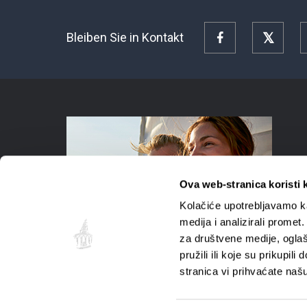
Bleiben Sie in Kontakt
Facebook
Twitte
Ova web-stranica koristi 
Kolačiće upotrebljavamo ka
medija i analizirali promet
za društvene medije, oglaš
pružili ili koje su prikupil
stranica vi prihvaćate naš