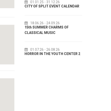
.26
14.07.26
- 14.08.26
VENT CALENDAR
72th SPLIT SUMMER FESTIVAL
Cul
IN 
.26
18.07.26
- 31.08.26
ARMS OF
Lito po domaću! - promotivna
akcija Etnografskog muzeja
EXH
.26
22.07.26
- 27.09.26
OUTH CENTER 2
Summer colours of Split 2026
Summ