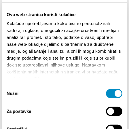
Ova web-stranica koristi kolačiće
Kolačiće upotrebljavamo kako bismo personalizirali
sadržaj i oglase, omogućili značajke društvenih medija i
analizirali promet. Isto tako, podatke o vašoj upotrebi
naše web-lokacije dijelimo s partnerima za društvene
medije, oglašavanje i analizu, a oni ih mogu kombinirati s
drugim podacima koje ste im pružili ili koje su prikupili
dok ste upotrebljavali njihove usluge. Nastavkom
STUPA NA SNAGU POČETKOM 2027. - VAŽNA
WELCO
korištenja naših internetskih stranica vi prihvaćate našu
INFORMACIJA – IZDAVANJE REGISTRACIJSKOG
Your go
upotrebu kolačića.
BROJA
Dalmat
Odabir
Nužni
pristanka
Za postavke
Statistički