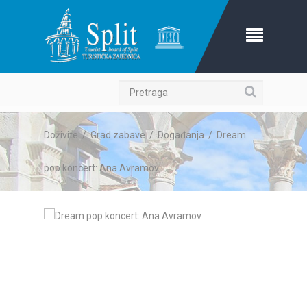
Pretraga
Doživite
/
Grad zabave
/
Događanja
/
Dream
pop koncert: Ana Avramov