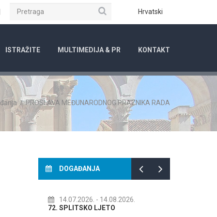
Pretraga
ube
Instagram
Hrvatski
ISTRAŽITE
MULTIMEDIJA & PR
KONTAKT
đanja
/
PROSLAVA MEĐUNARODNOG PRAZNIKA RADA
DOGAĐANJA
.2026.
- 14.08.2026.
01.08.2026.
- 31.08.2026.
ITSKO LJETO
Kreativni HUB Prostor - PROGRAM