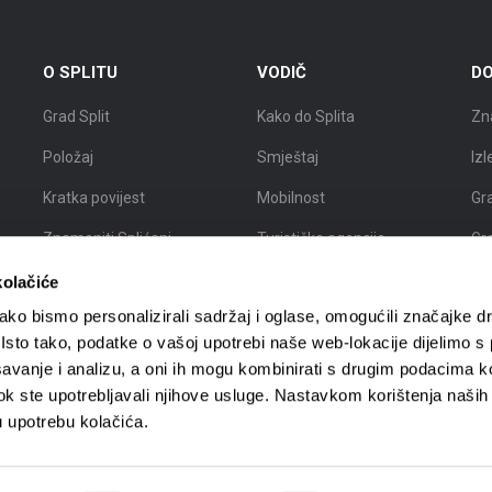
O SPLITU
VODIČ
DO
Grad Split
Kako do Splita
Zn
Položaj
Smještaj
Izl
Kratka povijest
Mobilnost
Gr
Znameniti Splićani
Turističke agencije
Gr
Interaktivna karta Splita
Turistički vodiči
Gra
kolačiće
ko bismo personalizirali sadržaj i oglase, omogućili značajke d
. Isto tako, podatke o vašoj upotrebi naše web-lokacije dijelimo s
avanje i analizu, a oni ih mogu kombinirati s drugim podacima k
i dok ste upotrebljavali njihove usluge. Nastavkom korištenja naših
u upotrebu kolačića.