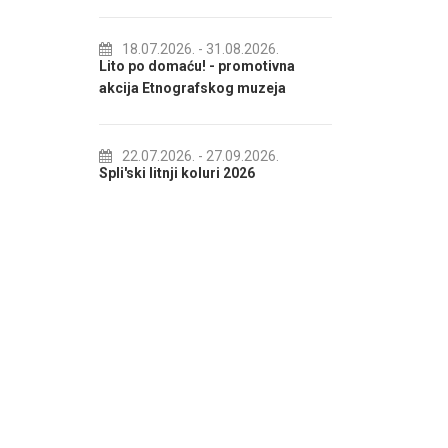
U KOLOVOZU 2026.
.2026.
- 31.08.2026.
domaću! - promotivna
01.08.2026.
- 31.08.2026.
tnografskog muzeja
IZLOŽBE U KOLOVOZU 2026.
.2026.
- 27.09.2026.
01.08.2026.
- 22.08.2026.
itnji koluri 2026
Ljetna događanja u Slatinama
(Čiovo)