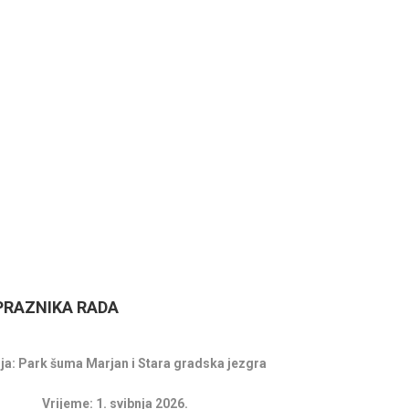
SPLITA
18.07
Lito po 
18.06.2026.
- 24.09.2026.
15. LJETNE ČARI KLASIČNE
akcija E
GLAZBE 2026
22.07
Spli'ski l
01.07.2026.
- 26.08.2026.
HOROR U DOMU 2
RAZNIKA RADA
ja: Park šuma Marjan i Stara gradska jezgra
Vrijeme: 1. svibnja 2026.