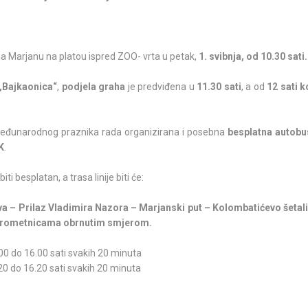
 Marjanu na platou ispred ZOO- vrta u petak,
1. svibnja, od 10.30 sati
„Bajkaonica“
,
podjela graha
je predviđena u
11.30 sati
, a od
12 sati 
Međunarodnog praznika rada organizirana i posebna
besplatna autobus
K
.
ti besplatan, a trasa linije biti će:
 – Prilaz Vladimira Nazora – Marjanski put – Kolombatićevo šetališ
im prometnicama obrnutim smjerom.
00 do 16.00 sati svakih 20 minuta
0 do 16.20 sati svakih 20 minuta