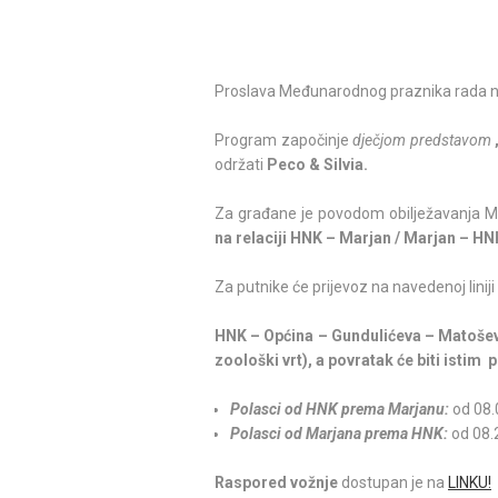
Proslava Međunarodnog praznika rada na
Program započinje
dječjom predstavom
održati
Peco & Silvia.
Za građane je povodom obilježavanja 
na relaciji HNK – Marjan / Marjan – HN
Za putnike će prijevoz na navedenoj liniji bi
HNK – Općina – Gundulićeva – Matoševa
zoološki vrt), a povratak će biti ist
Polasci od HNK prema Marjanu:
od 08.
Polasci od Marjana prema HNK:
od 08.2
Raspored vožnje
dostupan je na
LINKU!