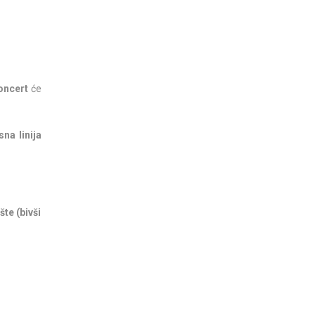
.
koncert
će
na linija
te (bivši