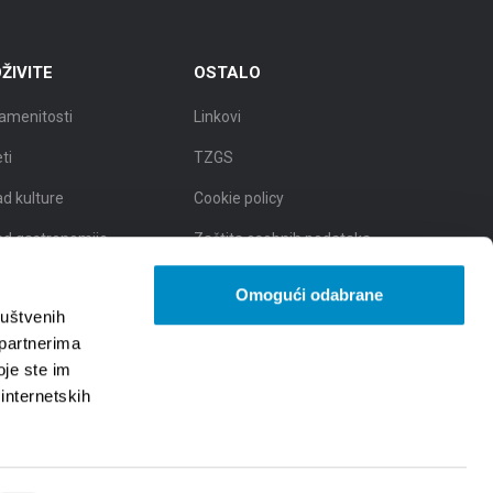
ŽIVITE
OSTALO
amenitosti
Linkovi
eti
TZGS
ad kulture
Cookie policy
ad gastronomije
Zaštita osobnih podataka -
GDPR
d prirodnih ljepota
Omogući odabrane
ruštvenih
 partnerima
oje ste im
 internetskih