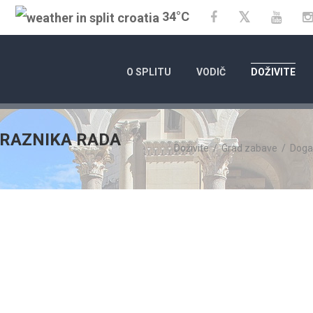
34°C
Twitter
Facebook
YouT
O SPLITU
VODIČ
DOŽIVITE
RAZNIKA RADA
Doživite
/
Grad zabave
/
Doga
01.01.2025.
- 31.12.2026.
14.07
KALENDAR DOGAĐANJA GRADA
72. SPL