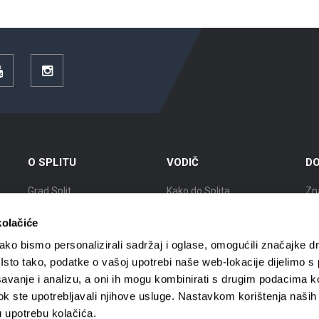
YouTube
Instagram
O SPLITU
VODIČ
DO
Grad Split
Kako do Splita
Zn
Položaj
Smještaj
Izl
kolačiće
Kratka povijest
Mobilnost
Gr
ko bismo personalizirali sadržaj i oglase, omogućili značajke d
. Isto tako, podatke o vašoj upotrebi naše web-lokacije dijelimo s
Znameniti Splićani
Turističke agencije
Gr
avanje i analizu, a oni ih mogu kombinirati s drugim podacima k
i dok ste upotrebljavali njihove usluge. Nastavkom korištenja naših
Interaktivna karta Splita
Turistički vodiči
Gra
u upotrebu kolačića.