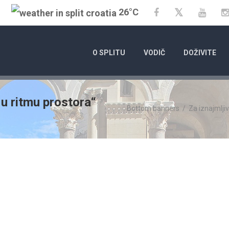
26°C
Twitter
Facebook
YouT
O SPLITU
VODIČ
DOŽIVITE
 u ritmu prostora“
Bottom banners
/
Za iznajmlji