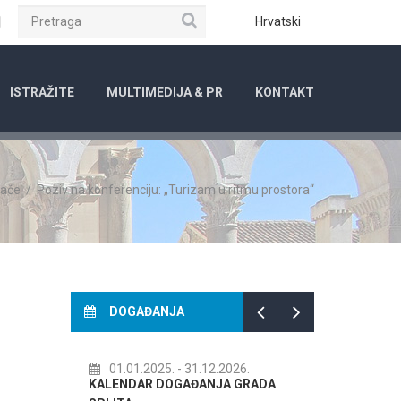
Pretraga
ube
Instagram
Hrvatski
ISTRAŽITE
MULTIMEDIJA & PR
KONTAKT
vače
/
Poziv na konferenciju: „Turizam u ritmu prostora“
DOGAĐANJA
01.01.2025.
- 31.12.2026.
14.07.2026.
- 
KALENDAR DOGAĐANJA GRADA
72. SPLITSKO L