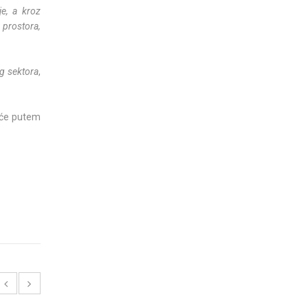
je, a kroz
 prostora,
og sektora
,
uće putem