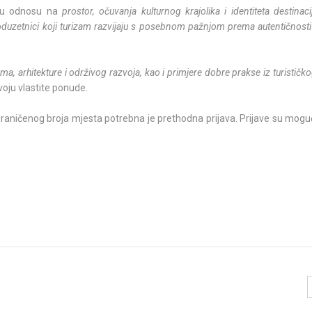
a u odnosu na
prostor, očuvanja kulturnog krajolika i identiteta destinaci
 poduzetnici koji turizam razvijaju s posebnom pažnjom prema autentičnosti
ma, arhitekture i održivog razvoja, kao i primjere dobre prakse iz turističk
voju vlastite ponude.
graničenog broja mjesta potrebna je prethodna prijava. Prijave su mog