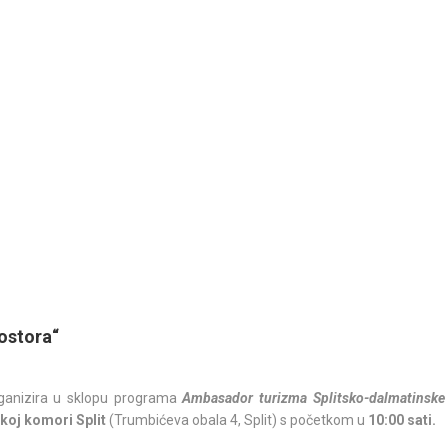
rostora“
rganizira u sklopu programa
Ambasador turizma Splitsko-dalmatinske
skoj komori Split
(Trumbićeva obala 4, Split) s početkom u
10:00 sati.