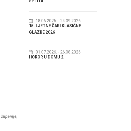
SPLITA
18.07.2026.
- 
Lito po domaću! 
18.06.2026.
- 24.09.2026.
15. LJETNE ČARI KLASIČNE
akcija Etnograf
GLAZBE 2026
22.07.2026.
- 
Spli'ski litnji kol
01.07.2026.
- 26.08.2026.
HOROR U DOMU 2
 županije
,