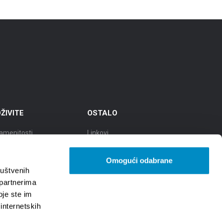
ŽIVITE
OSTALO
amenitosti
Linkovi
eti
TZGS
Omogući odabrane
ad kulture
Cookie policy
ruštvenih
 partnerima
ad gastronomije
Zaštita osobnih podataka -
oje ste im
GDPR
 internetskih
d prirodnih ljepota