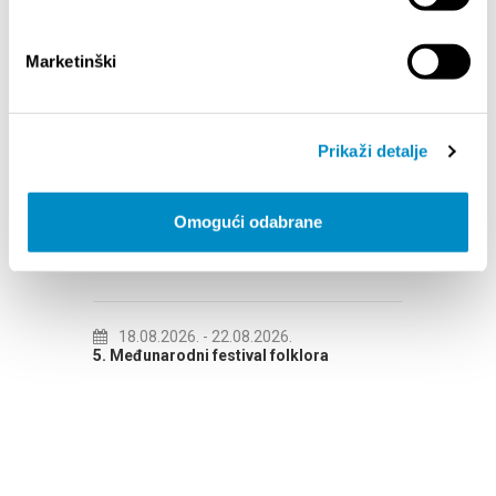
Marketinški
DOGAĐANJA
17.08.2026.
- 21.08.2026.
21.
Prikaži detalje
VAL
PLAZMA SPORTSKE IGRE MLADIH 2026
NOISE 
Omogući odabrane
17.08.2026.
- 29.08.2026.
26.
TENNIS SUMMER BY GORAN IVANIŠEVIĆ
VIBRE
ATHON
18.08.2026.
- 22.08.2026.
27.
5. Međunarodni festival folklora
ŠTORI
VEČER