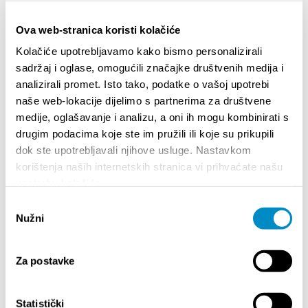
Ova web-stranica koristi kolačiće
Kolačiće upotrebljavamo kako bismo personalizirali
sadržaj i oglase, omogućili značajke društvenih medija i
analizirali promet. Isto tako, podatke o vašoj upotrebi
naše web-lokacije dijelimo s partnerima za društvene
medije, oglašavanje i analizu, a oni ih mogu kombinirati s
drugim podacima koje ste im pružili ili koje su prikupili
dok ste upotrebljavali njihove usluge. Nastavkom
korištenja naših internetskih stranica vi prihvaćate našu
STUPA NA SNAGU POČETKOM 2027. - VAŽNA
WELCO
upotrebu kolačića.
INFORMACIJA – IZDAVANJE REGISTRACIJSKOG
Your go
BROJA
Odabir
Dalmat
Nužni
pristanka
Za postavke
Statistički