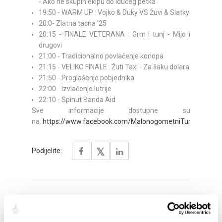
- Ako ne skupin ekipu do idućeg petka
19:50 - WARM UP : Vojko & Duky VS Žuvi & Slatky
20:0- Zlatna tacna '25
20:15 - FINALE VETERANA : Grm i tunj - Mijo i
drugovi
21:00 - Tradicionalno povlačenje konopa
21:15 - VELIKO FINALE : Žuti Taxi - Za šaku dolara
21:50 - Proglašenje pobjednika
22:00 - Izvlačenje lutrije
22:10 - Spinut Banda Aid
Sve informacije dostupne su
na:
https://www.facebook.com/MalonogometniTurnirdaniSp
Podijelite:
ISTAKNUTO