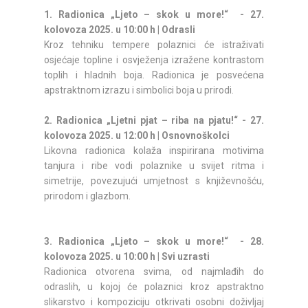
1. Radionica „Ljeto – skok u more!“ - 27.
kolovoza 2025. u 10:00 h | Odrasli
Kroz tehniku tempere polaznici će istraživati
osjećaje topline i osvježenja izražene kontrastom
toplih i hladnih boja. Radionica je posvećena
apstraktnom izrazu i simbolici boja u prirodi.
2. Radionica „Ljetni pjat – riba na pjatu!“ - 27.
kolovoza 2025. u 12:00 h | Osnovnoškolci
Likovna radionica kolaža inspirirana motivima
tanjura i ribe vodi polaznike u svijet ritma i
simetrije, povezujući umjetnost s književnošću,
prirodom i glazbom.
3. Radionica „Ljeto – skok u more!“ - 28.
kolovoza 2025. u 10:00 h | Svi uzrasti
Radionica otvorena svima, od najmlađih do
odraslih, u kojoj će polaznici kroz apstraktno
slikarstvo i kompoziciju otkrivati osobni doživljaj