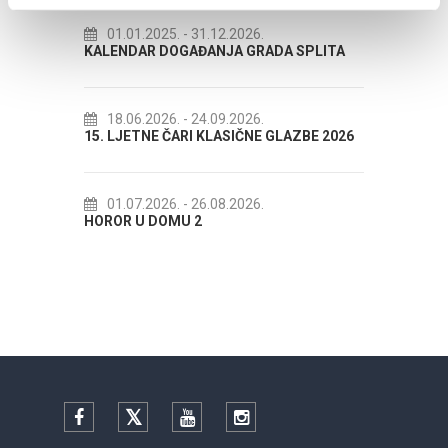
- 31.12.2026.
14.07.2026.
- 14.08.2026.
GAĐANJA GRADA SPLITA
72. SPLITSKO LJETO
- 24.09.2026.
18.07.2026.
- 31.08.2026.
RI KLASIČNE GLAZBE 2026
Lito po domaću! - promotivna akci
Etnografskog muzeja
- 26.08.2026.
U 2
22.07.2026.
- 27.09.2026.
Spli'ski litnji koluri 2026
Facebook
Twitter
YouTube
Instagram