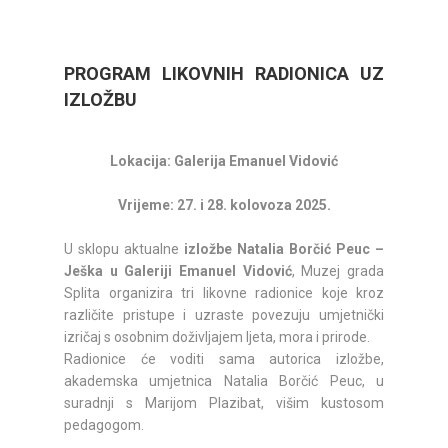
PROGRAM LIKOVNIH RADIONICA UZ
IZLOŽBU
Lokacija: Galerija Emanuel Vidović
Vrijeme: 27. i 28. kolovoza 2025.
U sklopu aktualne
izložbe Natalia Borčić Peuc –
Ješka u Galeriji Emanuel Vidović
, Muzej grada
Splita organizira tri likovne radionice koje kroz
različite pristupe i uzraste povezuju umjetnički
izričaj s osobnim doživljajem ljeta, mora i prirode.
Radionice će voditi sama autorica izložbe,
akademska umjetnica Natalia Borčić Peuc, u
suradnji s Marijom Plazibat, višim kustosom
pedagogom.