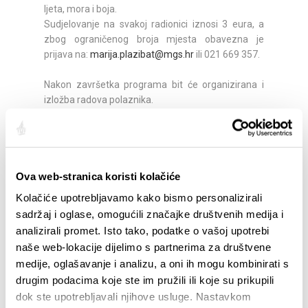
ljeta, mora i boja.
Sudjelovanje na svakoj radionici iznosi 3 eura, a
zbog ograničenog broja mjesta obavezna je
prijava na:
marija.plazibat@mgs.hr
ili 021 669 357.
Nakon završetka programa bit će organizirana i
izložba radova polaznika.
Podijelite:
Ova web-stranica koristi kolačiće
Kolačiće upotrebljavamo kako bismo personalizirali
sadržaj i oglase, omogućili značajke društvenih medija i
ISTAKNUTO
analizirali promet. Isto tako, podatke o vašoj upotrebi
naše web-lokacije dijelimo s partnerima za društvene
medije, oglašavanje i analizu, a oni ih mogu kombinirati s
drugim podacima koje ste im pružili ili koje su prikupili
dok ste upotrebljavali njihove usluge. Nastavkom