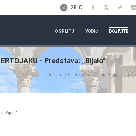
28°C
Twitter
Facebook
YouT
O SPLITU
VODIČ
DOŽIVITE
TOJAKU - Predstava: „Bijelo“
Doživite
/
Grad zabave
/
Događanja
/
TREĆE