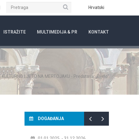
Pretraga
ube
Instagram
Hrvatski
ISTRAŽITE
MULTIMEDIJA & PR
KONTAKT
 KULTURNO LJETO NA MERTOJAKU - Predstava: „Bijelo“
DOGAĐANJA
01.01.2025.
- 31.12.2026.
14.07.20