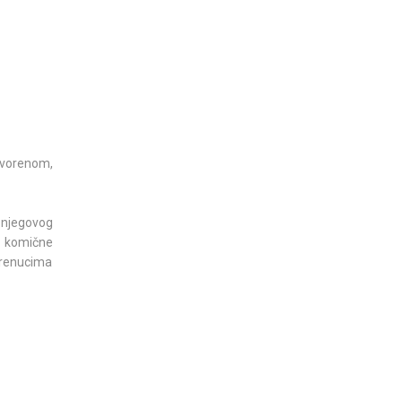
tvorenom,
i njegovog
e komične
 trenucima