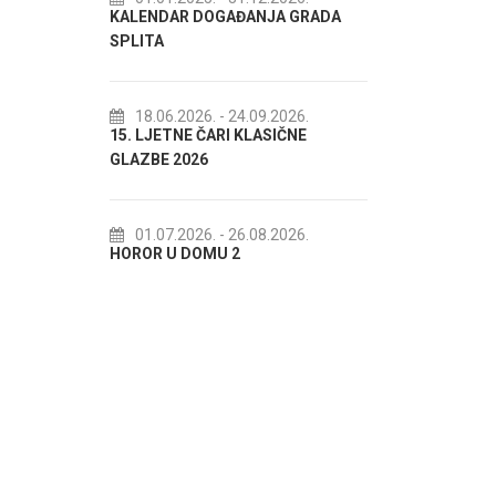
KALENDAR DOGAĐANJA GRADA
72. SPLIT
SPLITA
18.07.20
Lito po do
18.06.2026.
- 24.09.2026.
15. LJETNE ČARI KLASIČNE
akcija Etn
GLAZBE 2026
22.07.20
Spli'ski litn
01.07.2026.
- 26.08.2026.
HOROR U DOMU 2