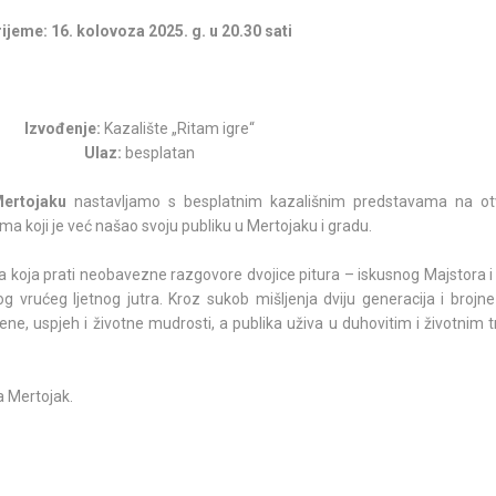
rijeme: 16. kolovoza 2025. g. u 20.30 sati
Izvođenje:
Kazalište „Ritam igre“
Ulaz:
besplatan
Mertojaku
nastavljamo s besplatnim kazališnim predstavama na o
 koji je već našao svoju publiku u Mertojaku i gradu.
a koja prati neobavezne razgovore dvojice pitura – iskusnog Majstora 
vrućeg ljetnog jutra. Kroz sukob mišljenja dviju generacija i brojn
 žene, uspjeh i životne mudrosti, a publika uživa u duhovitim i životnim
a Mertojak.