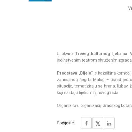
V
U okviru
Trećeg kulturnog ljeta na 
jedinstvenim teatrom okruženim zgradama
Predstava „Bijelo“
je kazališna komedij
zanesenog šegrta Malog – usred jednog 
situacije, tematiziraju se hrana, ljubav,
koji nastaju tijekom njihovog rada.
Organizira u organizaciji Gradskog kotar
Podijelite: