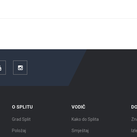
YouTube
Instagram
O SPLITU
VODIČ
DO
Grad Split
Kako do Splita
Zn
Položaj
Smještaj
Izl