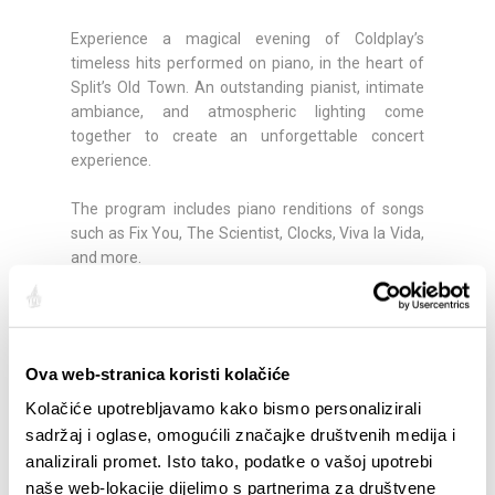
Experience a magical evening of Coldplay’s
timeless hits performed on piano, in the heart of
Split’s Old Town. An outstanding pianist, intimate
ambiance, and atmospheric lighting come
together to create an unforgettable concert
experience.
The program includes piano renditions of songs
such as Fix You, The Scientist, Clocks, Viva la Vida,
and more.
Drinks are not included in the ticket price.
Seating is limited – reserve your spot early.
Ova web-stranica koristi kolačiće
More information:
Kolačiće upotrebljavamo kako bismo personalizirali
https://www.facebook.com/events/765119986031091/
sadržaj i oglase, omogućili značajke društvenih medija i
analizirali promet. Isto tako, podatke o vašoj upotrebi
naše web-lokacije dijelimo s partnerima za društvene
Podijelite: