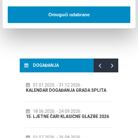
Omogući odabrane
DOGAĐANJA
5.
- 31.12.2026.
14.07.2026.
- 14.08.2026.
OGAĐANJA GRADA SPLITA
72. SPLITSKO LJETO
6.
- 24.09.2026.
18.07.2026.
- 31.08.2026.
ČARI KLASIČNE GLAZBE 2026
Lito po domaću! - promotivna ak
Etnografskog muzeja
6.
- 26.08.2026.