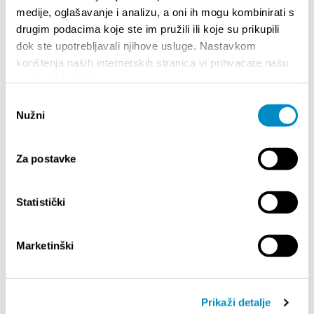
medije, oglašavanje i analizu, a oni ih mogu kombinirati s
drugim podacima koje ste im pružili ili koje su prikupili
dok ste upotrebljavali njihove usluge. Nastavkom
korištenja naših internetskih stranica vi prihvaćate našu
ISTAKNUTO
upotrebu kolačića.
Odabir
Nužni
pristanka
Za postavke
Statistički
Marketinški
STUPA NA SNAGU POČETKOM 2027. - VAŽNA
WELCO
INFORMACIJA – IZDAVANJE REGISTRACIJSKOG
Your go
Prikaži detalje
BROJA
Dalmat