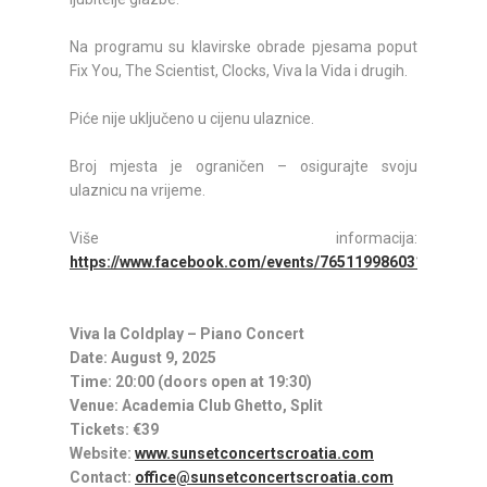
Na programu su klavirske obrade pjesama poput
Fix You, The Scientist, Clocks, Viva la Vida i drugih.
Piće nije uključeno u cijenu ulaznice.
Broj mjesta je ograničen – osigurajte svoju
ulaznicu na vrijeme.
Više informacija:
https://www.facebook.com/events/765119986031091/
.
Viva la Coldplay – Piano Concert
Date: August 9, 2025
Time: 20:00 (doors open at 19:30)
Venue: Academia Club Ghetto, Split
Tickets: €39
Website:
www.sunsetconcertscroatia.com
Contact:
office@sunsetconcertscroatia.com