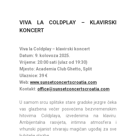
VIVA LA COLDPLAY – KLAVIRSKI
KONCERT
Viva la Coldplay – klavirski koncert
Datum: 9. kolovoza 2025.
Vrijeme: 20:00 sati (ulaz od 19:30)
Mjesto: Academia Club Ghetto, Split
Ulaznice: 39 €
Web:
www.sunsetconcertscroatia.com
Kontakt:
office@sunsetconcertscroatia.com
U samom srcu splitske stare gradske jezgre čeka
vas glazbena večer posvećena bezvremenskim
hitovima Coldplaya, izvedenima na klaviru.
Ambijentalna rasvjeta, intimna atmosfera i
vrhunski pijanist stvaraju magičan ugođaj za sve
ljubitelje glazbe.