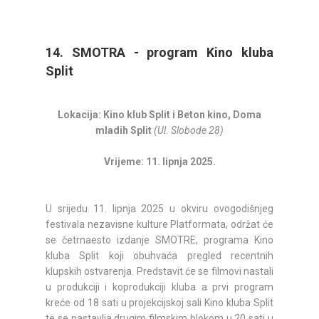
14. SMOTRA - program Kino kluba
Split
Lokacija: Kino klub Split i Beton kino, Doma
mladih Split
(Ul. Slobode 28)
Vrijeme: 11. lipnja 2025.
U srijedu 11. lipnja 2025 u okviru ovogodišnjeg
festivala nezavisne kulture Platformata, održat će
se četrnaesto izdanje SMOTRE, programa Kino
kluba Split koji obuhvaća pregled recentnih
klupskih ostvarenja. Predstavit će se filmovi nastali
u produkciji i koprodukciji kluba a prvi program
kreće od 18 sati u projekcijskoj sali Kino kluba Split
te se nastavlja drugim filmskim blokom u 20 sati u