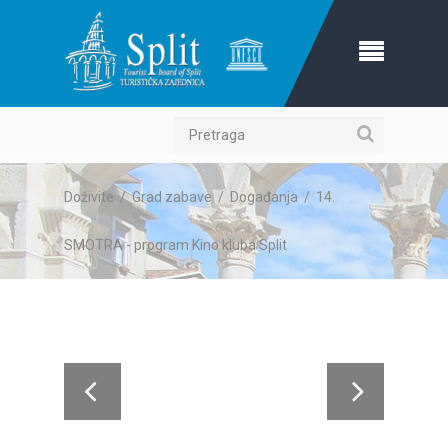
Pretraga
Doživite
/
Grad zabave
/
Događanja
/
14.
SMOTRA - program Kino kluba Split