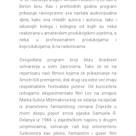
Beton kinu. Kao i prethodnih godina program
prikazuje ravnopravno sva nastala audiovizualna
djela, kako ona mladih autora i autorica, tako i
iskusnijih kolega i kolegica od kojih su neka
realizirana u amaterskim produkcijskim uvjetima, a
neka u profesionalnim produkcijama i
koprodukcijama, ili na radionicama.
Ovogodišnji program broji blizu dvadeset
ostvarenja u svim žanrovima. Tako će se na
repertoaru naći filmovi kojima će prikazivanje na
Smotri biti premijerno, dok drugi iza sebe već imaju
respektabilne festivalske puteve. Od kurioziteta
izdvajamo eksperimentalni film Lov na zmajice
Marka Gutića Mižimakova koji se oslanja na isječak
iz znanstveno fantastičnog romana Zvijezde u
mom džepu poput zrnca pijeska Samuela R.
Delanya iz 1984. u zajedničkom naporu s drugim
umjetnicaima, ostvaruje rad koji istovremeno
funkcionira kao plesni, fantastični i queer film