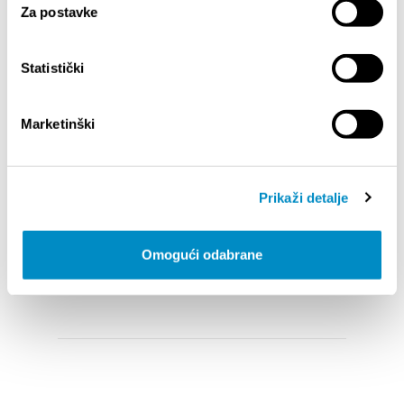
Za postavke
Statistički
Marketinški
Prikaži detalje
STUPA NA SNAGU POČETKOM 2027. - VAŽNA
WELCO
INFORMACIJA – IZDAVANJE REGISTRACIJSKOG
Your go
BROJA
Dalmat
Omogući odabrane