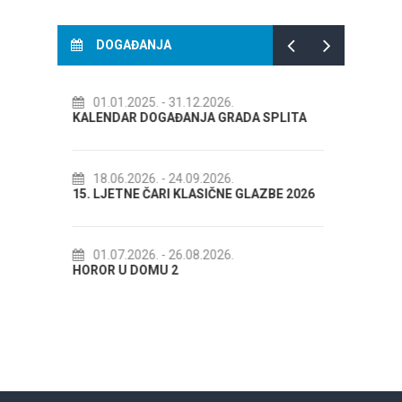
DOGAĐANJA
26.
14.07.2026.
- 14.08.2026.
GRADA SPLITA
72. SPLITSKO LJETO
26.
18.07.2026.
- 31.08.2026.
NE GLAZBE 2026
Lito po domaću! - promotivna akcija
Etnografskog muzeja
26.
22.07.2026.
- 27.09.2026.
Spli'ski litnji koluri 2026