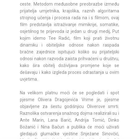
ceste. Metodom međusobne preobrazbe između
prijatelja umjetnika, krajolika, raznih algoritama
strojnog učenja i procesa rada na i s filmom, ovaj
film predstavlja istraživanje mimikrije, somatike,
osjetilnog te prijevoda iz jedan u drugi medij, Put
kojim idemo Tee Radić, film koji prati životnu
dinamiku i obiteljske odnose nakon raspada
bračne zajednice ispitujući koliko su prijateljski
odnosi nakon razvoda zaista prihvaćeni u društvu,
kako šira obitelj doživljava promjene koje se
dešavaju i kako izgleda proces odrastanja u ovim
uvjetima.
Na velikom platnu moći će se pogledati i spot
pjesme Olivera Dragojevića Vrime je, pjesme
objavljene za šestu godišnjicu Oliverove smrti.
Raznolika ostvarenja snažnog dojma realizirali su i
Ante Marin, Lana Barić, Andrija Tomić, Dinko
Božanić i Nina Bačun a publika će moći uživati
gledajući glumačke vještine Snježane Sinovčić,