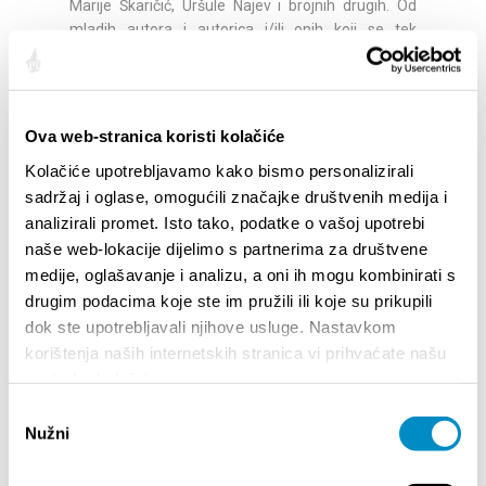
Marije Škaričić, Uršule Najev i brojnih drugih. Od
mladih autora i autorica i/ili onih koji se tek
upuštaju na svoje sinematsko putovanje treba
navesti Romana Roudija, Josipa Šimića, Vanju
Mihajlova, Petru Crnjac i Luku Franceschija.
Ova web-stranica koristi kolačiće
Kolačiće upotrebljavamo kako bismo personalizirali
Program dostupan na:
sadržaj i oglase, omogućili značajke društvenih medija i
https://kinoklubsplit.hr/dogadanja/smotra-xiv/
analizirali promet. Isto tako, podatke o vašoj upotrebi
naše web-lokacije dijelimo s partnerima za društvene
medije, oglašavanje i analizu, a oni ih mogu kombinirati s
drugim podacima koje ste im pružili ili koje su prikupili
Podijelite:
dok ste upotrebljavali njihove usluge. Nastavkom
korištenja naših internetskih stranica vi prihvaćate našu
upotrebu kolačića.
Odabir
ISTAKNUTO
Nužni
pristanka