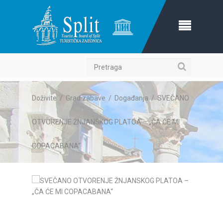
Pretraga
Doživite
/
Grad zabave
/
Događanja
/
SVEČANO
OTVORENJE ŽNJANSKOG PLATOA – „ČA ĆE MI
COPACABANA“