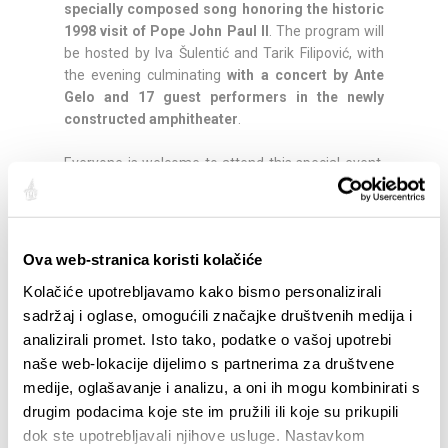
specially composed song honoring the historic
1998 visit of Pope John Paul II
. The program will
be hosted by Iva Šulentić and Tarik Filipović, with
the evening culminating
with a concert by Ante
Gelo and 17 guest performers in the newly
constructed amphitheater
.
Everyone is welcome to attend this special event,
which marks the beginning of Žnjan’s new role as a
year-round social and cultural gathering place for
all generations.
Ova web-stranica koristi kolačiće
Free public transport will be available for
Kolačiće upotrebljavamo kako bismo personalizirali
visitors:
sadržaj i oglase, omogućili značajke društvenih medija i
Departures every 30 minutes from in front of
analizirali promet. Isto tako, podatke o vašoj upotrebi
the Croatian National Theatre (HNK Split), from
6:00 PM to 1:00 AM
naše web-lokacije dijelimo s partnerima za društvene
Departures every 15 minutes from the Lovrinac
medije, oglašavanje i analizu, a oni ih mogu kombinirati s
parking area, where visitors can leave their cars
drugim podacima koje ste im pružili ili koje su prikupili
and continue to Žnjan by shuttle
dok ste upotrebljavali njihove usluge. Nastavkom