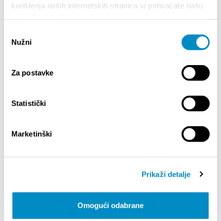
korištenja naših internetskih stranica vi prihvaćate našu
Welcome to Žnjan – Split’s new open-air living
upotrebu kolačića.
room!
Odabir
Nužni
pristanka
Podijelite:
Za postavke
Statistički
ISTAKNUTO
Marketinški
Prikaži detalje
Omogući odabrane