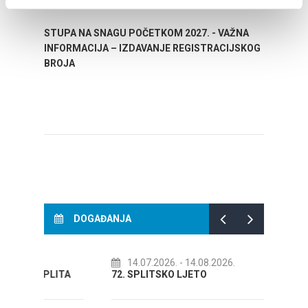
STUPA NA SNAGU POČETKOM 2027. - VAŽNA
WELCO
INFORMACIJA – IZDAVANJE REGISTRACIJSKOG
Your go
BROJA
Dalmat
DOGAĐANJA
14.07.2026.
- 14.08.2026.
01.
LITA
72. SPLITSKO LJETO
Kreat
KOLOV