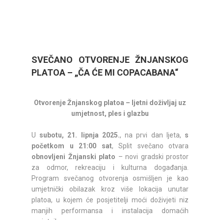
SVEČANO OTVORENJE ŽNJANSKOG
PLATOA – „ČA ĆE MI COPACABANA“
Otvorenje Žnjanskog platoa – ljetni doživljaj uz
umjetnost, ples i glazbu
U
subotu, 21. lipnja 2025.
, na prvi dan ljeta,
s
početkom u 21:00 sat
, Split svečano otvara
obnovljeni Žnjanski plato
– novi gradski prostor
za odmor, rekreaciju i kulturna događanja.
Program svečanog otvorenja osmišljen je kao
umjetnički obilazak kroz više lokacija unutar
platoa, u kojem će posjetitelji moći doživjeti niz
manjih performansa i instalacija domaćih