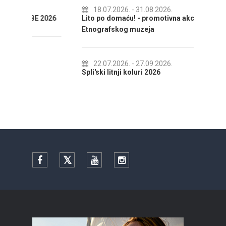
18.07.2026.
- 31.08.2026.
 2026
Lito po domaću! - promotivna akcija
01.
Etnografskog muzeja
IZLOŽ
22.07.2026.
- 27.09.2026.
01.
Spli'ski litnji koluri 2026
Ljetna
Facebook
Twitter
YouTube
Instagram