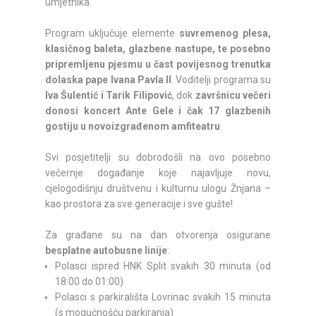
umjetnika.
Program uključuje elemente
suvremenog plesa,
klasičnog baleta, glazbene nastupe, te posebno
pripremljenu pjesmu u čast povijesnog trenutka
dolaska pape Ivana Pavla II
. Voditelji programa su
Iva Šulentić i Tarik Filipović
, dok
završnicu večeri
donosi koncert Ante Gele i čak 17 glazbenih
gostiju u novoizgrađenom amfiteatru
.
Svi posjetitelji su dobrodošli na ovo posebno
večernje događanje koje najavljuje novu,
cjelogodišnju društvenu i kulturnu ulogu Žnjana –
kao prostora za sve generacije i sve gušte!
Za građane su na dan otvorenja osigurane
besplatne autobusne linije
:
Polasci ispred HNK Split svakih 30 minuta (od
18:00 do 01:00)
Polasci s parkirališta Lovrinac svakih 15 minuta
(s mogućnošću parkiranja)