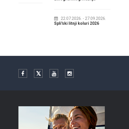
22.07.2026.
- 27.09.2026.
01
Spli'ski litnji koluri 2026
Ljetn
Facebook
Twitter
YouTube
Instagram