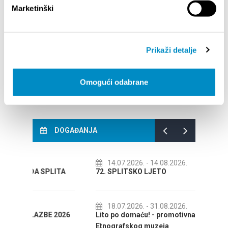
INFORMACIJA – IZDAVANJE REGISTRACIJSKOG
Marketinški
Your go
BROJA
Dalmat
Prikaži detalje
Omogući odabrane
DOGAĐANJA
14.07.2026.
- 14.08.2026.
01
LITA
72. SPLITSKO LJETO
Kreat
KOLO
18.07.2026.
- 31.08.2026.
E 2026
Lito po domaću! - promotivna akcija
01
Etnografskog muzeja
IZLO