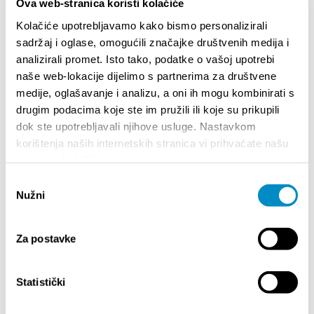
Ova web-stranica koristi kolačiće
Kolačiće upotrebljavamo kako bismo personalizirali
Podijelite:
sadržaj i oglase, omogućili značajke društvenih medija i
analizirali promet. Isto tako, podatke o vašoj upotrebi
naše web-lokacije dijelimo s partnerima za društvene
medije, oglašavanje i analizu, a oni ih mogu kombinirati s
ISTAKNUTO
drugim podacima koje ste im pružili ili koje su prikupili
dok ste upotrebljavali njihove usluge. Nastavkom
korištenja naših internetskih stranica vi prihvaćate našu
upotrebu kolačića.
Odabir
Nužni
pristanka
Za postavke
Statistički
STUPA NA SNAGU POČETKOM 2027. - VAŽNA
WELCO