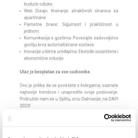
buduće odluke.
Web Dizajn: Kreiranje atraktivnih stranica za
apartmane.
Pametne brave: Sigurnost i praktičnost u
jednom.
Komunikacija s gostima: Povećajte zadovoljstvo
gostiju kroz automatizirane sustave.
Inovacije u klima uređajima: Ekološki osvještene i
ekonomične solucije.
Ulaz je besplatan za sve sudionike.
Ovo je prilika da se povežete s kolegama, saznate
najnovije trendove i unapredite svoje poslovanje.
Pridružite nam se u Splitu, srcu Dalmacije, na DAPI
2023!
Više informacija dostupno je na
https://dapi.com.hr/events/dapi-2023-split-
dani-iznajmljivaca/
.