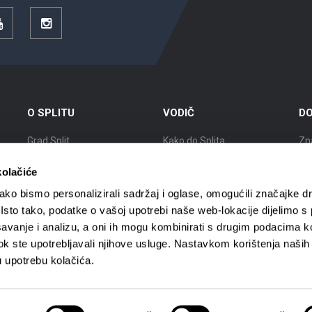
YouTube
Instagram
O SPLITU
VODIČ
DO
Grad Split
Kako do Splita
Zn
Položaj
Smještaj
Izl
kolačiće
Kratka povijest
Mobilnost
Gr
ko bismo personalizirali sadržaj i oglase, omogućili značajke d
. Isto tako, podatke o vašoj upotrebi naše web-lokacije dijelimo s
Znameniti Splićani
Turističke agencije
Gr
avanje i analizu, a oni ih mogu kombinirati s drugim podacima k
i dok ste upotrebljavali njihove usluge. Nastavkom korištenja naših
Interaktivna karta Splita
Turistički vodiči
Gra
u upotrebu kolačića.