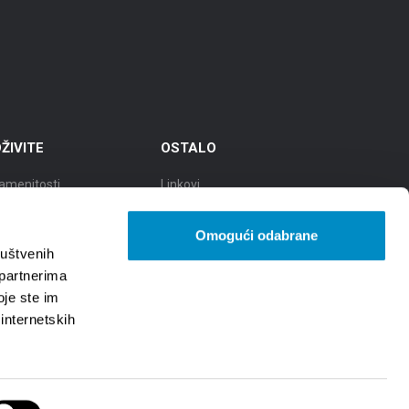
ŽIVITE
OSTALO
amenitosti
Linkovi
eti
TZGS
Omogući odabrane
ad kulture
Cookie policy
ruštvenih
 partnerima
ad gastronomije
Zaštita osobnih podataka -
oje ste im
GDPR
 internetskih
d prirodnih ljepota