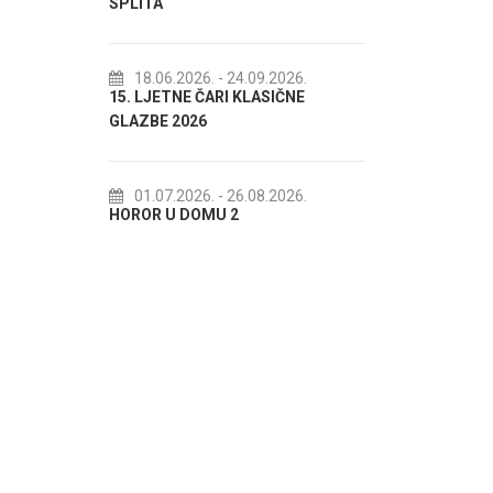
18.07.2026.
- 31.08.2026.
Lito po domaću! - promotivna
.2026.
- 24.09.2026.
TNE ČARI KLASIČNE
akcija Etnografskog muzeja
2026
22.07.2026.
- 27.09.2026.
Spli'ski litnji koluri 2026
.2026.
- 26.08.2026.
U DOMU 2