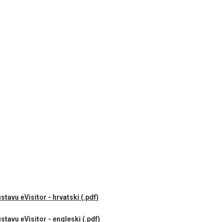
SPLITA
18.06
15. LJE
GLAZBE 
01.07
HOROR 
tavu eVisitor - hrvatski (.pdf)
stavu eVisitor - engleski (.pdf)