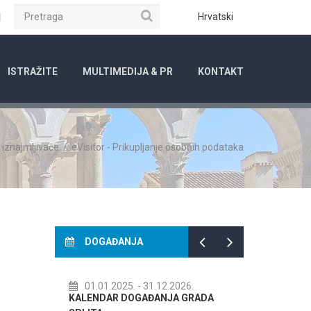
Pretraga
ube
Instagram
Hrvatski
ISTRAŽITE
MULTIMEDIJA & PR
KONTAKT
 iznajmljivače
/
eVisitor - Prikupljanje osobnih podataka
DOGAĐANJA
.2025.
- 31.12.2026.
14.07.2026.
- 14.08.2026.
AR DOGAĐANJA GRADA
72. SPLITSKO LJETO