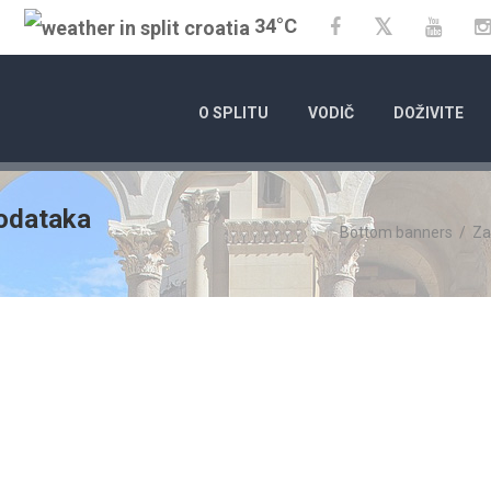
34°C
Twitter
Facebook
YouT
O SPLITU
VODIČ
DOŽIVITE
podataka
Bottom banners
/
Za
01.01
KALEND