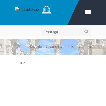
Pretraga
Doživite
/
Znamenitosti
/
Ostalo
/
Riva