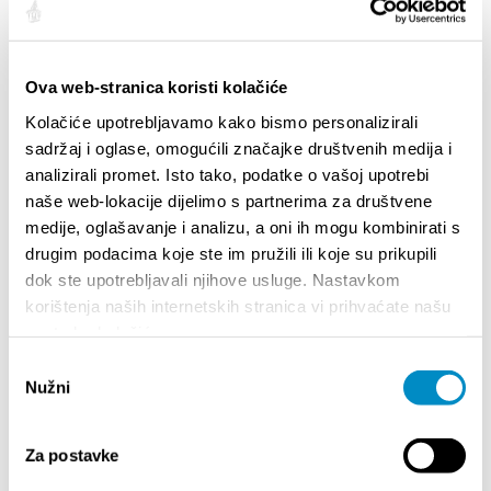
Ova web-stranica koristi kolačiće
Kolačiće upotrebljavamo kako bismo personalizirali
sadržaj i oglase, omogućili značajke društvenih medija i
analizirali promet. Isto tako, podatke o vašoj upotrebi
naše web-lokacije dijelimo s partnerima za društvene
medije, oglašavanje i analizu, a oni ih mogu kombinirati s
STUPA NA SNAGU POČETKOM 2027. - VAŽNA
WELCO
drugim podacima koje ste im pružili ili koje su prikupili
INFORMACIJA – IZDAVANJE REGISTRACIJSKOG
Your go
dok ste upotrebljavali njihove usluge. Nastavkom
BROJA
Dalmat
korištenja naših internetskih stranica vi prihvaćate našu
upotrebu kolačića.
Odabir
Nužni
pristanka
Za postavke