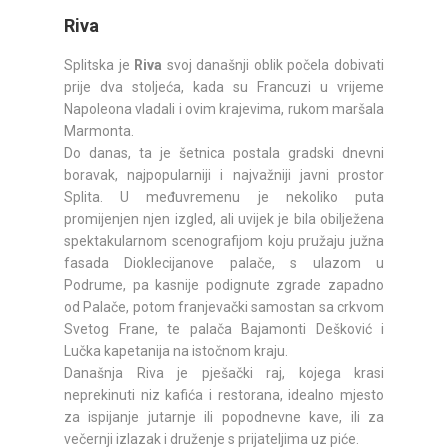
Riva
Splitska je
Riva
svoj današnji oblik počela dobivati
prije dva stoljeća, kada su Francuzi u vrijeme
Napoleona vladali i ovim krajevima, rukom maršala
Marmonta.
Do danas, ta je šetnica postala gradski dnevni
boravak, najpopularniji i najvažniji javni prostor
Splita. U međuvremenu je nekoliko puta
promijenjen njen izgled, ali uvijek je bila obilježena
spektakularnom scenografijom koju pružaju južna
fasada Dioklecijanove palače, s ulazom u
Podrume, pa kasnije podignute zgrade zapadno
od Palače, potom franjevački samostan sa crkvom
Svetog Frane, te palača Bajamonti Dešković i
Lučka kapetanija na istočnom kraju.
Današnja Riva je pješački raj, kojega krasi
neprekinuti niz kafića i restorana, idealno mjesto
za ispijanje jutarnje ili popodnevne kave, ili za
večernji izlazak i druženje s prijateljima uz piće.