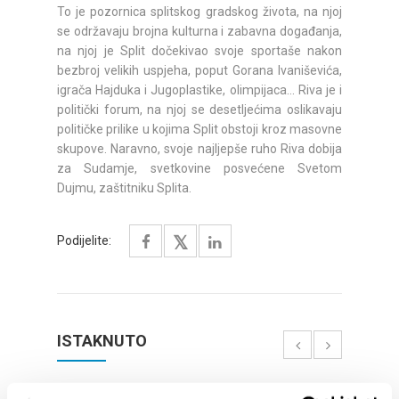
To je pozornica splitskog gradskog života, na njoj
se održavaju brojna kulturna i zabavna događanja,
na njoj je Split dočekivao svoje sportaše nakon
bezbroj velikih uspjeha, poput Gorana Ivaniševića,
igrača Hajduka i Jugoplastike, olimpijaca... Riva je i
politički forum, na njoj se desetljećima oslikavaju
političke prilike u kojima Split obstoji kroz masovne
skupove. Naravno, svoje najljepše ruho Riva dobija
za Sudamje, svetkovine posvećene Svetom
Dujmu, zaštitniku Splita.
Podijelite:
ISTAKNUTO