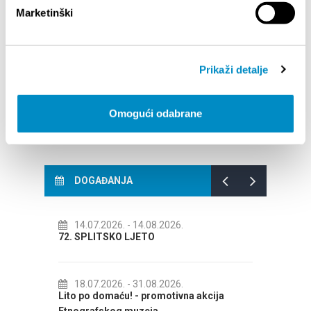
INFORMACIJA – IZDAVANJE REGISTRACIJSKOG
Marketinški
Your go
BROJA
Dalmat
Prikaži detalje
Omogući odabrane
DOGAĐANJA
14.07.2026.
- 14.08.2026.
01.
ITA
72. SPLITSKO LJETO
Kreati
KOLOV
18.07.2026.
- 31.08.2026.
 2026
Lito po domaću! - promotivna akcija
01.