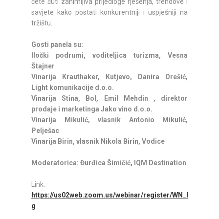
ćete čuti zanimljiva prijedloge rješenja, trendove i
savjete kako postati konkurentniji i uspješniji na
tržištu.
Gosti panela su:
Iločki podrumi, voditeljica turizma, Vesna
Štajner
Vinarija Krauthaker, Kutjevo, Danira Orešić,
Light komunikacije d.o.o.
Vinarija Stina, Bol, Emil Mehdin , direktor
prodaje i marketinga Jako vino d.o.o.
Vinarija Mikulić, vlasnik Antonio Mikulić,
Pelješac
Vinarija Birin, vlasnik Nikola Birin, Vodice
Moderatorica: Đurđica Šimičić, IQM Destination
Link:
https://us02web.zoom.us/webinar/register/WN_RjU0d
g