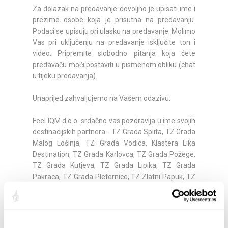
Za dolazak na predavanje dovoljno je upisati ime i
prezime osobe koja je prisutna na predavanju.
Podaci se upisuju pri ulasku na predavanje. Molimo
Vas pri uključenju na predavanje isključite ton i
video. Pripremite slobodno pitanja koja ćete
predavaču moći postaviti u pismenom obliku (chat
u tijeku predavanja).
Unaprijed zahvaljujemo na Vašem odazivu.
Feel IQM d.o.o. srdačno vas pozdravlja u ime svojih
destinacijskih partnera - TZ Grada Splita, TZ Grada
Malog Lošinja, TZ Grada Vodica, Klastera Lika
Destination, TZ Grada Karlovca, TZ Grada Požege,
TZ Grada Kutjeva, TZ Grada Lipika, TZ Grada
Pakraca, TZ Grada Pleternice, TZ Zlatni Papuk, TZ
Grada Vukovara, TZ Grada Iloka, TZ Općine
Nijemci, TZ Imota, TZ Grada Novalje, TZ Grada
Cresa, TZ Grada Raba, TZ Općine Orebić, TZ Grada
Supetra, TZ Općine Bol.