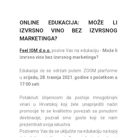
ONLINE EDUKACIJA: MOŽE LI
IZVRSNO VINO BEZ IZVRSNOG
MARKETINGA?
Feel IQM d.o.o.
poziva Vas na edukaciju -
Može li
izvrsno vino bez izvrsnog marketinga?
Edukacija će se održati putem ZOOM plarforme
u
srijedu
, 28. travnja 2021. godine s početkom u
17:00 sati
.
Potaknuti činjenicom da postoje mnogobrojni
vinari u Hrvatskoj koji žele unaprijediti način
promocije te se kvalitetno povezati sa ponudom
destinacije, pozvali smo goste koji će nam
prezentirati svoja iskustva.
Pozivamo Vas da se uključite na edukaciju na kojoj