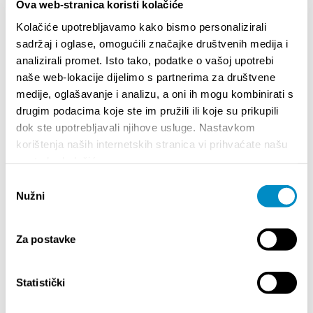
Ova web-stranica koristi kolačiće
Kolačiće upotrebljavamo kako bismo personalizirali
Podijelite:
sadržaj i oglase, omogućili značajke društvenih medija i
analizirali promet. Isto tako, podatke o vašoj upotrebi
naše web-lokacije dijelimo s partnerima za društvene
medije, oglašavanje i analizu, a oni ih mogu kombinirati s
ISTAKNUTO
drugim podacima koje ste im pružili ili koje su prikupili
dok ste upotrebljavali njihove usluge. Nastavkom
korištenja naših internetskih stranica vi prihvaćate našu
upotrebu kolačića.
Odabir
Nužni
pristanka
Za postavke
Statistički
STUPA NA SNAGU POČETKOM 2027. - VAŽNA
WELCO