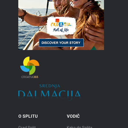
O SPLITU
VODIČ
Grad Split
Kako do Splita