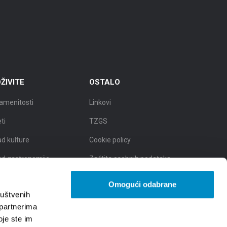
ŽIVITE
OSTALO
amenitosti
Linkovi
eti
TZGS
ad kulture
Cookie policy
ad gastronomije
Zaštita osobnih podataka -
GDPR
d prirodnih ljepota
Omogući odabrane
ruštvenih
 partnerima
oje ste im