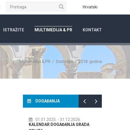
Pretraga
ube
Instagram
Hrvatski
ISTRAŽITE
MULTIMEDIJA & PR
KONTAKT
Multimedija & PR
/
Statistike
/
2018. godina
DOGAĐANJA
- 31.12.2026.
14.07.2026.
- 14.08.2026.
GAĐANJA GRADA
72. SPLITSKO LJETO