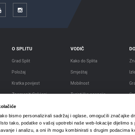
YouTube
Instagram
O SPLITU
VODIČ
DO
Grad Split
Kako do Splita
Zn
Položaj
Smještaj
Izl
Kratka povijest
Mobilnost
Gr
Znameniti Splićani
Turističke agencije
Gr
Interaktivna karta Splita
Turistički vodiči
Gra
kolačiće
ko bismo personalizirali sadržaj i oglase, omogućili značajke d
. Isto tako, podatke o vašoj upotrebi naše web-lokacije dijelimo s
avanje i analizu, a oni ih mogu kombinirati s drugim podacima k