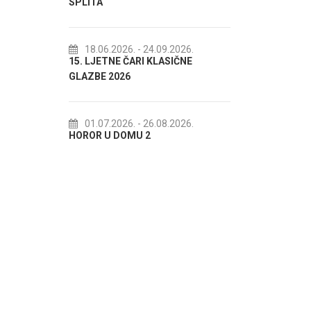
18.07.2026.
- 31.08.2026.
Lito po domaću! - promotivna
- 24.09.2026.
RI KLASIČNE
akcija Etnografskog muzeja
22.07.2026.
- 27.09.2026.
Spli'ski litnji koluri 2026
- 26.08.2026.
 2