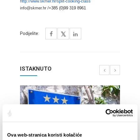
http://www.skmer.hr/split-
cooking-class
info@skmer.hr
/+385 (0)99 319 8961
Podijelite:
ISTAKNUTO
Ova web-stranica koristi kolačiće