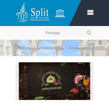
Pretraga
Doživite
/
Grad gastronomije
/
Tečajevi kuhanja