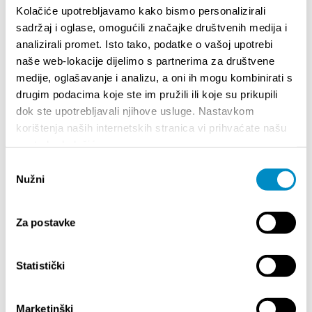
Kolačiće upotrebljavamo kako bismo personalizirali
sadržaj i oglase, omogućili značajke društvenih medija i
STUPA NA SNAGU POČETKOM 2027. - VAŽNA
WELCO
analizirali promet. Isto tako, podatke o vašoj upotrebi
INFORMACIJA – IZDAVANJE REGISTRACIJSKOG
Your go
naše web-lokacije dijelimo s partnerima za društvene
BROJA
Dalmat
medije, oglašavanje i analizu, a oni ih mogu kombinirati s
drugim podacima koje ste im pružili ili koje su prikupili
dok ste upotrebljavali njihove usluge. Nastavkom
korištenja naših internetskih stranica vi prihvaćate našu
upotrebu kolačića.
Odabir
Nužni
pristanka
Za postavke
DOGAĐANJA
Statistički
01.01.2025.
- 31.12.2026.
14.
KALENDAR DOGAĐANJA GRADA SPLITA
72. S
Marketinški