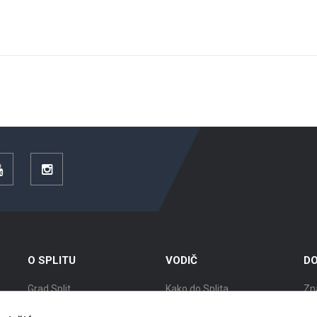
YouTube
Instagram
O SPLITU
VODIČ
DO
Grad Split
Kako do Splita
Zn
Položaj
Smještaj
Izl