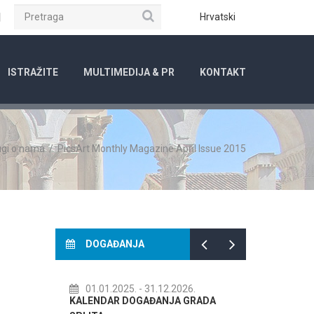
Pretraga
ube
Instagram
Hrvatski
ISTRAŽITE
MULTIMEDIJA & PR
KONTAKT
ugi o nama
/
PicsArt Monthly Magazine April Issue 2015
DOGAĐANJA
01.01.2025.
- 31.12.2026.
14.07.20
KALENDAR DOGAĐANJA GRADA
72. SPLIT