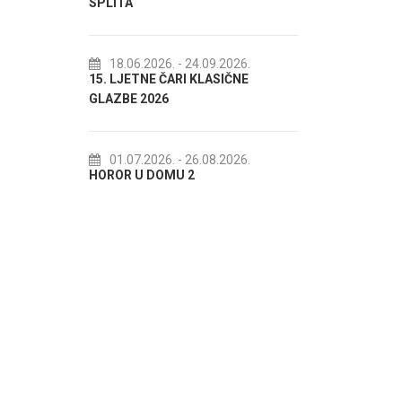
SPLITA
18.07.20
Lito po do
18.06.2026.
- 24.09.2026.
15. LJETNE ČARI KLASIČNE
akcija Etn
GLAZBE 2026
22.07.20
Spli'ski litn
01.07.2026.
- 26.08.2026.
HOROR U DOMU 2