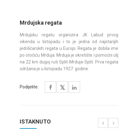
Mrdujska regata
Mrdujsku regatu organizira JK Labud prvog
vikenda u listopadu i to je jedna od najstarijih
jedriličarskih regata u Europi. Regata je dobila ime
po otočiću Mrduja. Mrduja je okretište i pomoćni cilj
na 22 km dugoj ruti Split-Mrduja-Split. Prva regata
održana je u listopadu 1927. godine.
Podijelite:
ISTAKNUTO