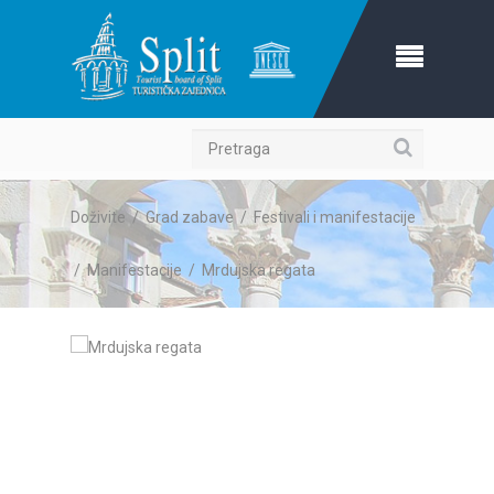
Pretraga
Doživite
/
Grad zabave
/
Festivali i manifestacije
/
Manifestacije
/
Mrdujska regata