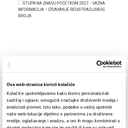
STUPA NA SNAGU POČETKOM 2027. - VAŽNA
WELCO
INFORMACIJA – IZDAVANJE REGISTRACIJSKOG
Your go
BROJA
Dalmat
Ova web-stranica koristi kolačiće
Kolačiće upotrebljavamo kako bismo personalizirali
sadržaj i oglase, omogućili značajke društvenih medija i
analizirali promet. Isto tako, podatke o vašoj upotrebi
naše web-lokacije dijelimo s partnerima za društvene
medije, oglašavanje i analizu, a oni ih mogu kombinirati s
drugim podacima koje ste im pružili ili koje su prikupili