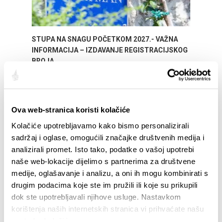
STUPA NA SNAGU POČETKOM 2027.- VAŽNA
WELCO
INFORMACIJA – IZDAVANJE REGISTRACIJSKOG
Your go
BROJA
Dalmat
Ova web-stranica koristi kolačiće
Kolačiće upotrebljavamo kako bismo personalizirali
sadržaj i oglase, omogućili značajke društvenih medija i
analizirali promet. Isto tako, podatke o vašoj upotrebi
naše web-lokacije dijelimo s partnerima za društvene
medije, oglašavanje i analizu, a oni ih mogu kombinirati s
EREIGNISSE
drugim podacima koje ste im pružili ili koje su prikupili
dok ste upotrebljavali njihove usluge. Nastavkom
.25
- 31.12.26
14.07.26
- 14.08.26
korištenja naših internetskih stranica vi prihvaćate našu
 SPLIT EVENT CALENDAR
72th SPLIT SUMMER FESTI
upotrebu kolačića.