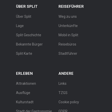
ÜBER SPLIT
REISEFÜHRER
Über Split
Weg zu uns
Lage
Unterkünfte
Split Geschichte
Mobil in Split
Bekannte Bürger
Reisebüros
Split Karte
Stadtführer
ERLEBEN
ANDERE
Attraktionen
Links
Ausflüge
TZGS
Kulturstadt
Cookie policy
Stadt der Gastronomie
GDPR