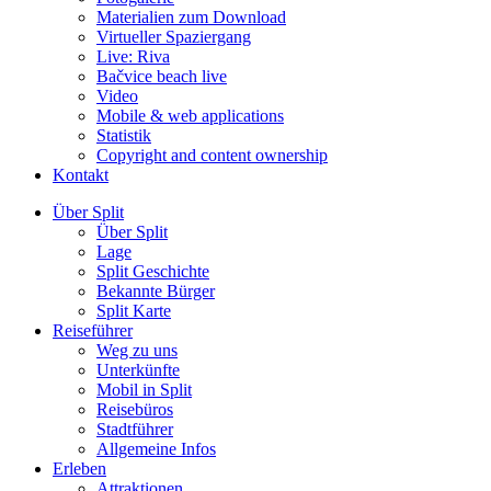
Materialien zum Download
Virtueller Spaziergang
Live: Riva
Bačvice beach live
Video
Mobile & web applications
Statistik
Copyright and content ownership
Kontakt
Über Split
Über Split
Lage
Split Geschichte
Bekannte Bürger
Split Karte
Reiseführer
Weg zu uns
Unterkünfte
Mobil in Split
Reisebüros
Stadtführer
Allgemeine Infos
Erleben
Attraktionen