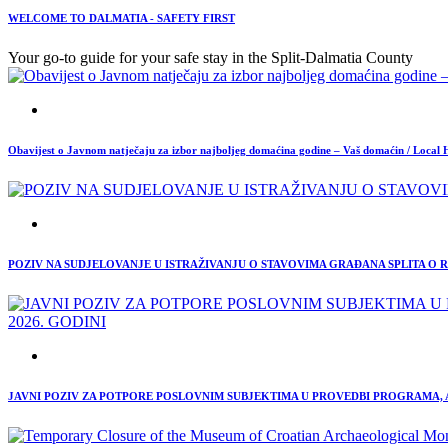
WELCOME TO DALMATIA - SAFETY FIRST
Your go-to guide for your safe stay in the Split-Dalmatia County
Obavijest o Javnom natječaju za izbor najboljeg domaćina godine – Vaš domaćin / Local 
POZIV NA SUDJELOVANJE U ISTRAŽIVANJU O STAVOVIMA GRAĐANA SPLITA O
JAVNI POZIV ZA POTPORE POSLOVNIM SUBJEKTIMA U PROVEDBI PROGRAMA, AK