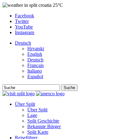
25°C
Facebook
Twitter
YouTube
Instagram
Deutsch
Hrvatski
English
Deutsch
Français
Italiano
Español
Suche
Über Split
Über Split
Lage
Split Geschichte
Bekannte Bürger
Split Karte
Reiseführer