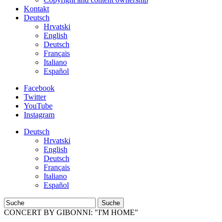
Kontakt
Deutsch
Hrvatski
English
Deutsch
Français
Italiano
Español
Facebook
Twitter
YouTube
Instagram
Deutsch
Hrvatski
English
Deutsch
Français
Italiano
Español
Suche
CONCERT BY GIBONNI: "I'M HOME"