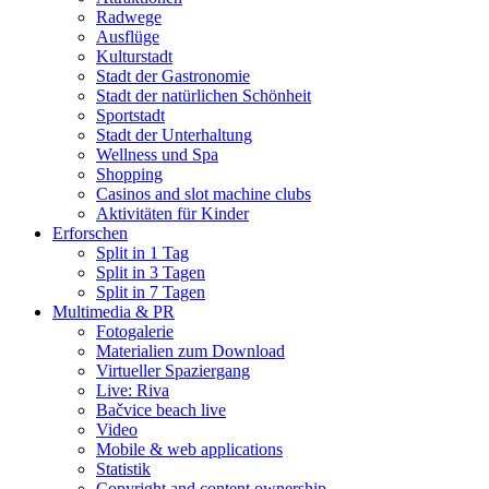
Radwege
Ausflüge
Kulturstadt
Stadt der Gastronomie
Stadt der natürlichen Schönheit
Sportstadt
Stadt der Unterhaltung
Wellness und Spa
Shopping
Casinos and slot machine clubs
Aktivitäten für Kinder
Erforschen
Split in 1 Tag
Split in 3 Tagen
Split in 7 Tagen
Multimedia & PR
Fotogalerie
Materialien zum Download
Virtueller Spaziergang
Live: Riva
Bačvice beach live
Video
Mobile & web applications
Statistik
Copyright and content ownership