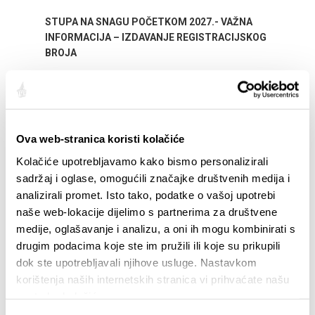
STUPA NA SNAGU POČETKOM 2027.- VAŽNA
WELCO
INFORMACIJA – IZDAVANJE REGISTRACIJSKOG
Your go
BROJA
Dalmat
Ova web-stranica koristi kolačiće
Kolačiće upotrebljavamo kako bismo personalizirali
sadržaj i oglase, omogućili značajke društvenih medija i
analizirali promet. Isto tako, podatke o vašoj upotrebi
naše web-lokacije dijelimo s partnerima za društvene
EREIGNISSE
medije, oglašavanje i analizu, a oni ih mogu kombinirati s
drugim podacima koje ste im pružili ili koje su prikupili
01.01.25
- 31.12.26
14.
dok ste upotrebljavali njihove usluge. Nastavkom
CITY OF SPLIT EVENT CALENDAR
72th 
korištenja naših internetskih stranica vi prihvaćate našu
upotrebu kolačića.