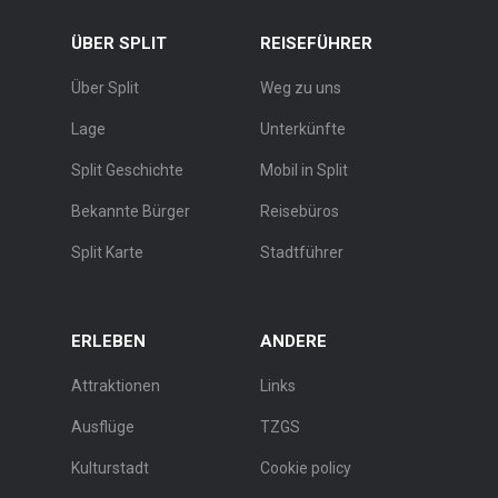
ÜBER SPLIT
REISEFÜHRER
Über Split
Weg zu uns
Lage
Unterkünfte
Split Geschichte
Mobil in Split
Bekannte Bürger
Reisebüros
Split Karte
Stadtführer
ERLEBEN
ANDERE
Attraktionen
Links
Ausflüge
TZGS
Kulturstadt
Cookie policy