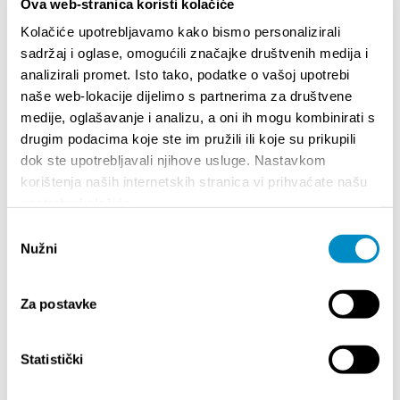
Ova web-stranica koristi kolačiće
Kolačiće upotrebljavamo kako bismo personalizirali
sadržaj i oglase, omogućili značajke društvenih medija i
REVIDIRANI GODIŠNJI FINANCIJSKI IZVJEŠTAJI
analizirali promet. Isto tako, podatke o vašoj upotrebi
ZA 2024. GODINU [.PDF] 2.38MB
naše web-lokacije dijelimo s partnerima za društvene
medije, oglašavanje i analizu, a oni ih mogu kombinirati s
drugim podacima koje ste im pružili ili koje su prikupili
dok ste upotrebljavali njihove usluge. Nastavkom
korištenja naših internetskih stranica vi prihvaćate našu
upotrebu kolačića.
Odabir
Nužni
pristanka
ZAKLJUČAK I MIŠLJENJE NADZOR 2024 [.PDF]
Za postavke
1.45MB
Statistički