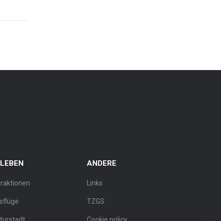
RLEBEN
ANDERE
traktionen
Links
sflüge
TZGS
lturstadt
Cookie policy