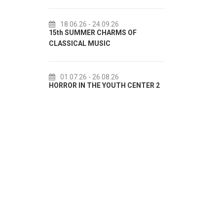
18.06.26
- 24.09.26
18.07.2
15th SUMMER CHARMS OF
Lito po do
CLASSICAL MUSIC
akcija Etn
01.07.26
- 26.08.26
22.07.2
HORROR IN THE YOUTH CENTER 2
Summer col