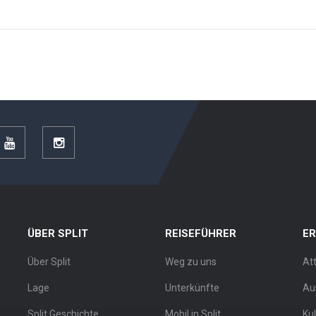
r
YouTube
Instagram
ÜBER SPLIT
REISEFÜHRER
E
Über Split
Weg zu uns
At
Lage
Unterkünfte
Au
Split Geschichte
Mobil in Split
Ku