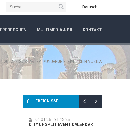
Suche
be
Instagram
Deutsch
ERFORSCHEN
MULTIMEDIA & PR
KONTAKT
/
2022.
/
SUSTAVI ZA PUNJENJE ELEKTRIČNIH VOZILA
EREIGNISSE
01.01.25
- 31.12.26
14.07.2
CITY OF SPLIT EVENT CALENDAR
72th SPLI