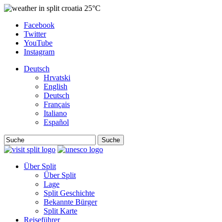
25°C
Facebook
Twitter
YouTube
Instagram
Deutsch
Hrvatski
English
Deutsch
Français
Italiano
Español
Suche
Über Split
Über Split
Lage
Split Geschichte
Bekannte Bürger
Split Karte
Reiseführer