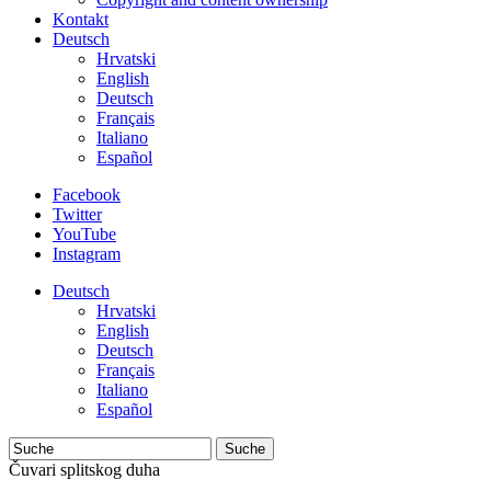
Kontakt
Deutsch
Hrvatski
English
Deutsch
Français
Italiano
Español
Facebook
Twitter
YouTube
Instagram
Deutsch
Hrvatski
English
Deutsch
Français
Italiano
Español
Suche
Čuvari splitskog duha