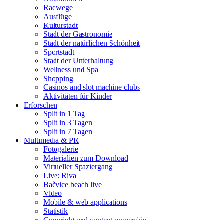
Radwege
Ausflüge
Kulturstadt
Stadt der Gastronomie
Stadt der natürlichen Schönheit
Sportstadt
Stadt der Unterhaltung
Wellness und Spa
Shopping
Casinos and slot machine clubs
Aktivitäten für Kinder
Erforschen
Split in 1 Tag
Split in 3 Tagen
Split in 7 Tagen
Multimedia & PR
Fotogalerie
Materialien zum Download
Virtueller Spaziergang
Live: Riva
Bačvice beach live
Video
Mobile & web applications
Statistik
Copyright and content ownership