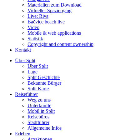
Materialien zum Download
Virtueller Spaziergang
Live: Riva
Bačvice beach live
Video
Mobile & web applications
Statistik
Copyright and content ownership
Kontakt
Über Split
Über Split
Lage
Split Geschichte
Bekannte Bürger
Split Karte
Reiseführer
Weg zu uns
Unterkünfte
Mobil in Split
Reisebüros
Stadtführer
Allgemeine Infos
Erleben
Attraktionen