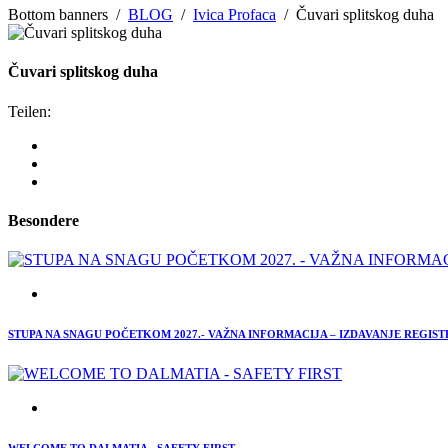
Bottom banners
/
BLOG
/
Ivica Profaca
/
Čuvari splitskog duha
Čuvari splitskog duha
Teilen:
Besondere
STUPA NA SNAGU POČETKOM 2027.- VAŽNA INFORMACIJA – IZDAVANJE REGIS
WELCOME TO DALMATIA - SAFETY FIRST