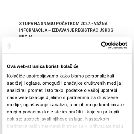
STUPA NA SNAGU POČETKOM 2027.- VAŽNA
WELCO
INFORMACIJA – IZDAVANJE REGISTRACIJSKOG
Your go
BROJA
Dalmat
Ova web-stranica koristi kolačiće
Kolačiće upotrebljavamo kako bismo personalizirali
sadržaj i oglase, omogućili značajke društvenih medija i
analizirali promet. Isto tako, podatke o vašoj upotrebi
naše web-lokacije dijelimo s partnerima za društvene
medije, oglašavanje i analizu, a oni ih mogu kombinirati s
EREIGNISSE
drugim podacima koje ste im pružili ili koje su prikupili
dok ste upotrebljavali njihove usluge. Nastavkom
14.07.26
- 14.08.26
01.
korištenja naših internetskih stranica vi prihvaćate našu
72th SPLIT SUMMER FESTIVAL
Cultu
upotrebu kolačića.