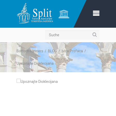
Suche
Bottom banners
/
BLOG
/
Ivica Profaca
/
Upoznajte Dioklecijana