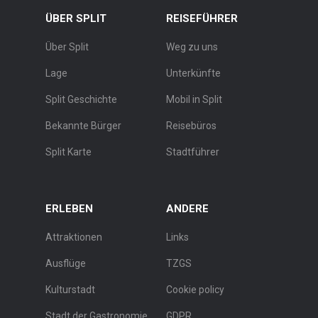
ÜBER SPLIT
REISEFÜHRER
Über Split
Weg zu uns
Lage
Unterkünfte
Split Geschichte
Mobil in Split
Bekannte Bürger
Reisebüros
Split Karte
Stadtführer
ERLEBEN
ANDERE
Attraktionen
Links
Ausflüge
TZGS
Kulturstadt
Cookie policy
Stadt der Gastronomie
GDPR