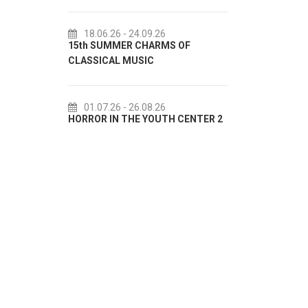
18.06.26
- 24.09.26
18.07.26
- 31.08
15th SUMMER CHARMS OF
Lito po domaću! -
CLASSICAL MUSIC
akcija Etnografsk
01.07.26
- 26.08.26
22.07.26
- 27.09
HORROR IN THE YOUTH CENTER 2
Summer colours of