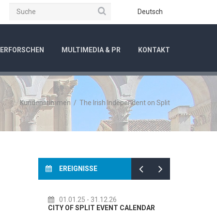
Suche
be
Instagram
Deutsch
ERFORSCHEN
MULTIMEDIA & PR
KONTAKT
Kundenstimmen
/
The Irish Independent on Split
EREIGNISSE
01.01.25
- 31.12.26
14.07.26
- 14.08
CITY OF SPLIT EVENT CALENDAR
72th SPLIT SUMM