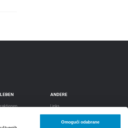
RLEBEN
ANDERE
traktionen
Links
sflüge
TZGS
Omogući odabrane
lturstadt
Cookie policy
ruštvenih