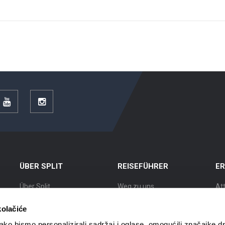
r
YouTube
Instagram
ÜBER SPLIT
REISEFÜHRER
E
Über Split
Weg zu uns
At
Lage
Unterkünfte
Au
kolačiće
Split Geschichte
Mobil in Split
Ku
ko bismo personalizirali sadržaj i oglase, omogućili značajke d