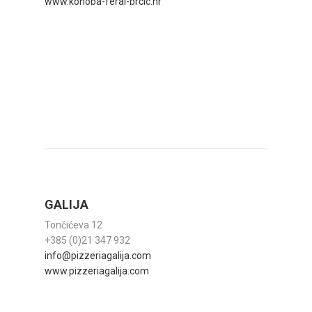
www.konoba-feral-brcic.hr
GALIJA
Tončićeva 12
+385 (0)21 347 932
info@pizzeriagalija.com
www.pizzeriagalija.com