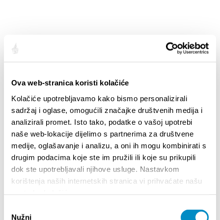
Ova web-stranica koristi kolačiće
IVO NO. 1
Kolačiće upotrebljavamo kako bismo personalizirali
Hercegovačka 1, 21311, Stobreč
+385 (0) 21 324 350
sadržaj i oglase, omogućili značajke društvenih medija i
mariobabic473@gmail.com
analizirali promet. Isto tako, podatke o vašoj upotrebi
pizzerija-ivo-nr-1.eatbu.com/?lang=en
naše web-lokacije dijelimo s partnerima za društvene
www.facebook.com/profile.php?
medije, oglašavanje i analizu, a oni ih mogu kombinirati s
id=100093256017617
drugim podacima koje ste im pružili ili koje su prikupili
dok ste upotrebljavali njihove usluge. Nastavkom
korištenja naših internetskih stranica vi prihvaćate našu
upotrebu kolačića.
Odabir
Nužni
pristanka