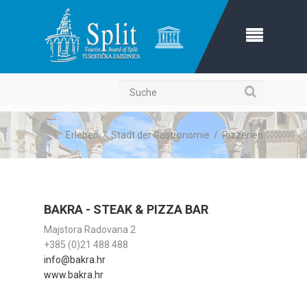
Suche
Erleben
/
Stadt der Gastronomie
/
Pizzerien
BAKRA - STEAK & PIZZA BAR
Majstora Radovana 2
+385 (0)21 488 488
info@bakra.hr
www.bakra.hr