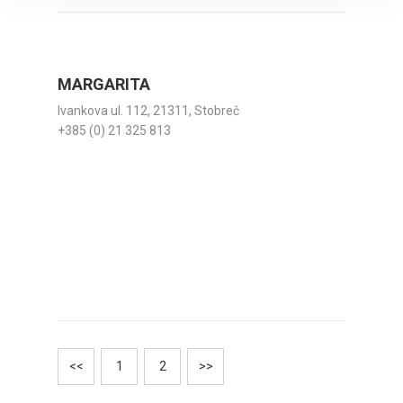
MARGARITA
Ivankova ul. 112, 21311, Stobreč
+385 (0) 21 325 813
<<
1
2
>>