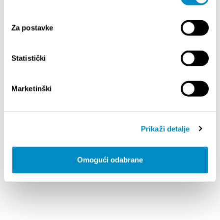
Za postavke
Statistički
KAVAL PIZZA STAKE
Marketinški
Ulica Klanci 4, 21311, Stobreč
www.kaval.hr/?lang=hr#
www.facebook.com/p/Pizza-Steak-Kaval-
61560726399266
Prikaži detalje
Omogući odabrane