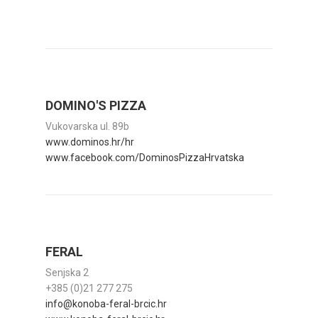
DOMINO'S PIZZA
Vukovarska ul. 89b
www.dominos.hr/hr
www.facebook.com/DominosPizzaHrvatska
FERAL
Senjska 2
+385 (0)21 277 275
info@konoba-feral-brcic.hr