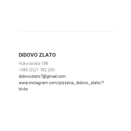
DIDOVO ZLATO
Vukovarska 188
+385 (0)21 782 200
didovozlato7@gmail.com
www.instagram.com/pizzeria_didovo_zlato/?
hl=hr