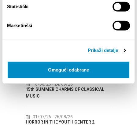
Statistički
Marketinški
EVENTI
Prikaži detalje
01/01/25
- 31/12/26
14
CITY OF SPLIT EVENT CALENDAR
72th 
Omogući odabrane
18/06/26
- 24/09/26
18
15th SUMMER CHARMS OF CLASSICAL
Lito p
MUSIC
Etnog
01/07/26
- 26/08/26
22
HORROR IN THE YOUTH CENTER 2
Summer