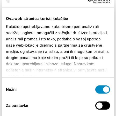
SALIENTI
Ova web-stranica koristi kolačiće
Kolačiće upotrebljavamo kako bismo personalizirali
sadržaj i oglase, omogućili značajke društvenih medija i
analizirali promet. Isto tako, podatke o vašoj upotrebi
naše web-lokacije dijelimo s partnerima za društvene
medije, oglašavanje i analizu, a oni ih mogu kombinirati s
drugim podacima koje ste im pružili ili koje su prikupili
dok ste upotrebljavali njihove usluge. Nastavkom
korištenja naših internetskih stranica vi prihvaćate našu
upotrebu kolačića.
STUPA NA SNAGU POČETKOM 2027.- VAŽNA
WELCO
Odabir
INFORMACIJA – IZDAVANJE REGISTRACIJSKOG
Your go
Nužni
BROJA
pristanka
Dalmat
Za postavke