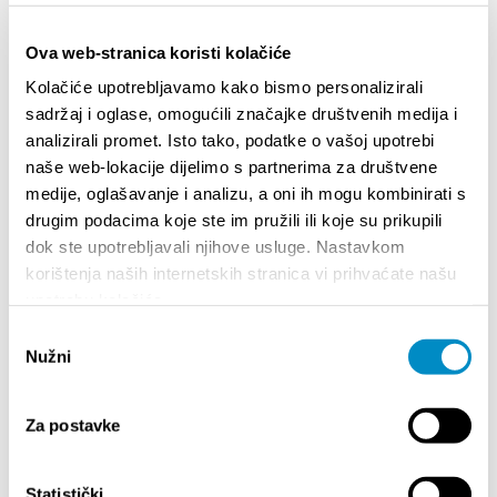
Ova web-stranica koristi kolačiće
Kolačiće upotrebljavamo kako bismo personalizirali
sadržaj i oglase, omogućili značajke društvenih medija i
analizirali promet. Isto tako, podatke o vašoj upotrebi
naše web-lokacije dijelimo s partnerima za društvene
medije, oglašavanje i analizu, a oni ih mogu kombinirati s
STUPA NA SNAGU POČETKOM 2027. - VAŽNA
WELCO
drugim podacima koje ste im pružili ili koje su prikupili
INFORMACIJA – IZDAVANJE REGISTRACIJSKOG
Your go
dok ste upotrebljavali njihove usluge. Nastavkom
BROJA
Dalmat
korištenja naših internetskih stranica vi prihvaćate našu
upotrebu kolačića.
Odabir
Nužni
pristanka
Za postavke
Statistički