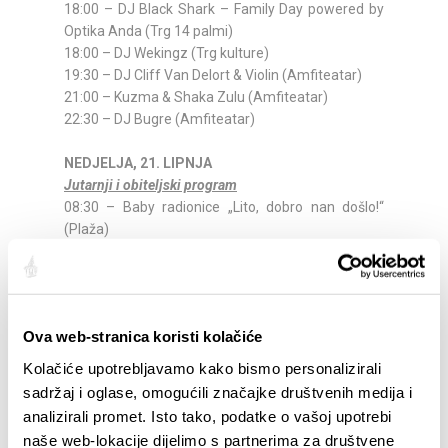
18:00 – DJ Black Shark – Family Day powered by
Optika Anda (Trg 14 palmi)
18:00 – DJ Wekingz (Trg kulture)
19:30 – DJ Cliff Van Delort & Violin (Amfiteatar)
21:00 – Kuzma & Shaka Zulu (Amfiteatar)
22:30 – DJ Bugre (Amfiteatar)
NEDJELJA, 21. LIPNJA
Jutarnji i obiteljski program
08:30 – Baby radionice „Lito, dobro nan došlo!“
(Plaža)
Osjeti priču
– More i morske životinje
Glazbena radionica Doremiredo
AT School
– Likovna radionica
09:00 – Plesni pozdrav litu – nastupi dječjih plesnih
Ova web-stranica koristi kolačiće
skupina (Amfiteatar)
09:00 – Unisport sportske aktivnosti za mlade
Kolačiće upotrebljavamo kako bismo personalizirali
powered by Cedevita (Sportski tereni)
sadržaj i oglase, omogućili značajke društvenih medija i
11:00 – „Morske avanture škampića Đure“ – dječja
analizirali promet. Isto tako, podatke o vašoj upotrebi
predstava (Amfiteatar)
naše web-lokacije dijelimo s partnerima za društvene