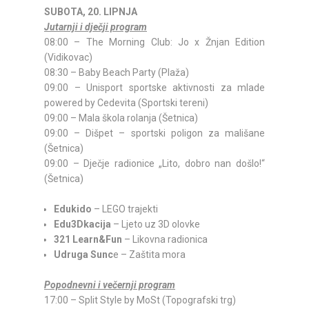
SUBOTA, 20. LIPNJA
Jutarnji i dječji program
08:00 – The Morning Club: Jo x Žnjan Edition
(Vidikovac)
08:30 – Baby Beach Party (Plaža)
09:00 – Unisport sportske aktivnosti za mlade
powered by Cedevita (Sportski tereni)
09:00 – Mala škola rolanja (Šetnica)
09:00 – Dišpet – sportski poligon za mališane
(Šetnica)
09:00 – Dječje radionice „Lito, dobro nan došlo!“
(Šetnica)
Edukido
– LEGO trajekti
Edu3Dkacija
– Ljeto uz 3D olovke
321 Learn&Fun
– Likovna radionica
Udruga Sunc
e – Zaštita mora
Popodnevni i večernji program
17:00 – Split Style by MoSt (Topografski trg)