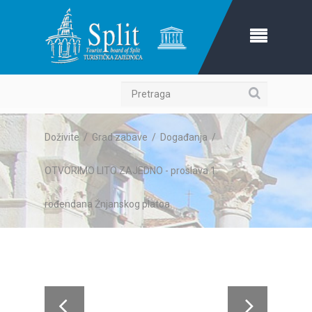
Pretraga
Doživite
/
Grad zabave
/
Događanja
/
OTVORIMO LITO ZAJEDNO - proslava 1.
rođendana Žnjanskog platoa