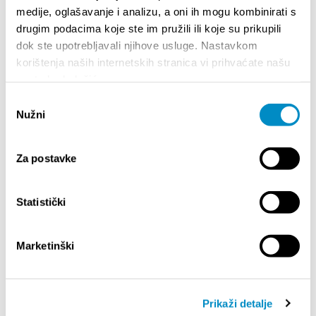
medije, oglašavanje i analizu, a oni ih mogu kombinirati s
Večernji program
drugim podacima koje ste im pružili ili koje su prikupili
18:00 – DJ Anna Blitz – Summer Kickoff powered
dok ste upotrebljavali njihove usluge. Nastavkom
by Optika Anda (Trg 14 palmi)
korištenja naših internetskih stranica vi prihvaćate našu
18:00 – DJ Black Shark – Sunset Groove (Trg
kulture)
upotrebu kolačića.
19:30 – Ružica Čović & bend (Amfiteatar)
Odabir
20:00 – FA Jedinstvo – Šotobraco Žnjanom
Nužni
pristanka
21:00 – Adi Šoše (Amfiteatar)
23:00 – DJ Giovanni & Zvone Fire (Amfiteatar)
Za postavke
Podijelite:
Statistički
Marketinški
ISTAKNUTO
Prikaži detalje