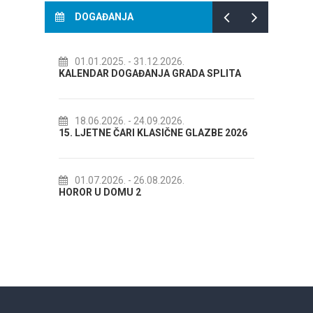
DOGAĐANJA
2026.
14.07.2026.
- 14.08.2026.
A GRADA SPLITA
72. SPLITSKO LJETO
2026.
18.07.2026.
- 31.08.2026.
IČNE GLAZBE 2026
Lito po domaću! - promotivna akcija
Etnografskog muzeja
2026.
22.07.2026.
- 27.09.2026.
Spli'ski litnji koluri 2026