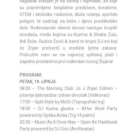
naglasak stavljen je na obitelji i najmlađe, za koje
su pripremljene besplatne predstave, kreativne,
STEM i ekološke radionice, škola rolanja, sportski
poligoni te sadržaji za bebe i djecu predškolske
dobi. Rođendanski vikend donosi nastupe brojnih
izvođača, među kojima su Kuzma & Shaka Zulu,
Adi Šoše, Ružica Čović & bend te brojni DJ-evi koji
će Žnjan pretvoriti u središte ljetne zabave.
Pridružite nam se na najvećoj splitskoj plaži i
zajedno proslavimo prvi rođendan novog Žnjana!
PROGRAM:
PETAK, 19. LIPNJA
08:00 – The Morning Club: Jo x Žnjan Edition –
jutarnja tjelovježba i zdravi doručak (Vidikovac)
17:00 – Split Style by MoSt (Topografski trg)
18:00 – DJ Kućna glazba – After Work Party
powered by Optika Anda (Trg 14 palmi)
20:30 – Music As It Once Was – Open Air Flashback
Party powered by DJ Cico (Amfiteatar)