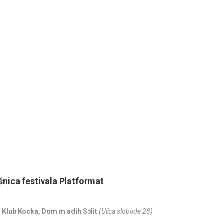
KALENDAR
SPLITA
18.06.20
15. LJETNE
GLAZBE 20
01.07.20
HOROR U D
šnica festivala Platformat
: Klub Kocka, Dom mladih Split
(Ulica slobode 28)