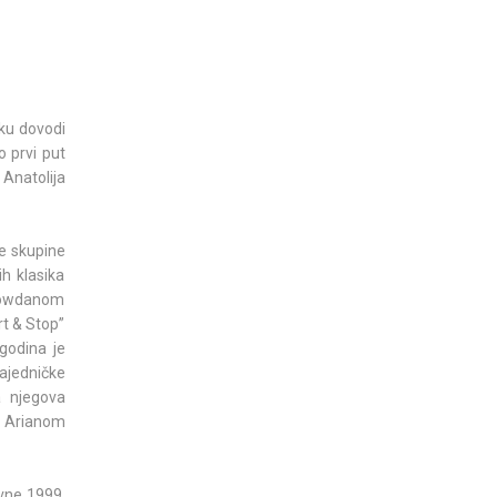
cku dovodi
o prvi put
Anatolija
me skupine
h klasika
 Flowdanom
t & Stop”
godina je
zajedničke
a njegova
 Arianom
avne 1999.