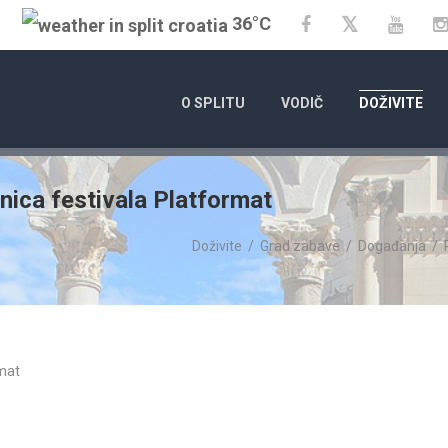
36°C
Twitter
Facebook
YouT
O SPLITU
VODIČ
DOŽIVITE
nica festivala Platformat
Doživite
/
Grad zabave
/
Događanja
/
01.01.20