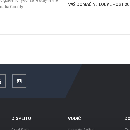
o guide for your safe stay in the
VAŠ DOMAĆIN / LOCAL HOST 20
lmatia County
YouTube
Instagram
O SPLITU
VODIČ
DO