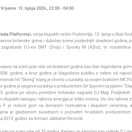
Vrijeme: 13. lipnja 2026., 22:00 - 04:00
ivala Platforma
t, serija klupskih večeri Podzemlje, 13. lipnja u Klub Ko
 glasova britanske grime i dubstep scene posljednjih dvadeset godina, p
 zagrebački DJ-evi DMT (Drop) i Spooky M (42hz), te rezidentica 
 pojavio na sceni prije više od dvadeset godina kao član legendarne gri
2008. godine, a kroz godine je blagoslovio publiku s nekim od najveći
remenski hit “Skeng” kojeg je stvorio u suradnji sa svojim bratićem MC
e godine je njegova suradnja s producentom Sir Spyrom na pjesmi “Star
5. godine po izboru prestižne britanske nagrade DJ Mag. Posljednih 
 klupskih nastupa i njihova sinergija je toliko moćna, što čini njihove 
a P je redovit gost na domaćim festivalima i klupskim večerima, 
jena je glazbenom suradnjom s poznatim hrvatskim producentom
šla 2013. godine za domaći Jabbaton Records.
isutan na sceni više od 25 godina. Karijeru je započeo kao radijski DJ d