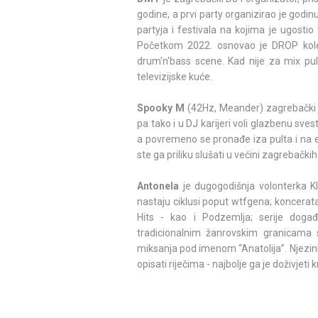
godine, a prvi party organizirao je godin
partyja i festivala na kojima je ugostio 
Početkom 2022. osnovao je DROP kolek
drum'n'bass scene. Kad nije za mix pul
televizijske kuće.
Spooky M
(42Hz, Meander) zagrebački je
pa tako i u DJ karijeri voli glazbenu sves
a povremeno se pronađe iza pulta i na el
ste ga priliku slušati u većini zagrebačkih k
Antonela
je dugogodišnja volonterka Kl
nastaju ciklusi poput wtfgena; koncerat
Hits - kao i Podzemlja; serije događ
tradicionalnim žanrovskim granicama s
miksanja pod imenom “Anatolija”. Njezini 
opisati riječima - najbolje ga je doživjet