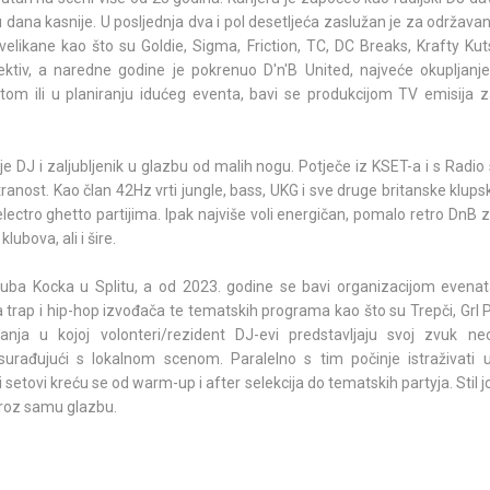
u dana kasnije. U posljednja dva i pol desetljeća zaslužan je za održavan
velikane kao što su Goldie, Sigma, Friction, TC, DC Breaks, Krafty Kuts 
tiv, a naredne godine je pokrenuo D'n'B United, najveće okupljan
tom ili u planiranju idućeg eventa, bavi se produkcijom TV emisija 
 DJ i zaljubljenik u glazbu od malih nogu. Potječe iz KSET-a i s Radio
tranost. Kao član 42Hz vrti jungle, bass, UKG i sve druge britanske klupsk
ectro ghetto partijima. Ipak najviše voli energičan, pomalo retro DnB z
lubova, ali i šire.
uba Kocka u Splitu, a od 2023. godine se bavi organizacijom evenata
a trap i hip-hop izvođača te tematskih programa kao što su Trepči, Grl
anja u kojoj volonteri/rezident DJ-evi predstavljaju svoj zvuk ne
urađujući s lokalnom scenom. Paralelno s tim počinje istraživati 
setovi kreću se od warm-up i after selekcija do tematskih partyja. Stil jo
i kroz samu glazbu.