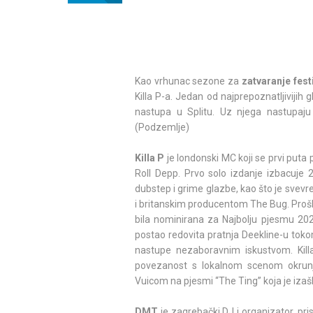
Kao vrhunac sezone za
zatvaranje fest
Killa P-a. Jedan od najprepoznatljivijih
nastupa u Splitu. Uz njega nastupaju
(Podzemlje)
Killa P
je londonski MC koji se prvi puta
Roll Depp. Prvo solo izdanje izbacuje 
dubstep i grime glazbe, kao što je svev
i britanskim producentom The Bug. Prošl
bila nominirana za Najbolju pjesmu 202
postao redovita pratnja Deekline-u tokom
nastupe nezaboravnim iskustvom. Kill
povezanost s lokalnom scenom okrun
Vuicom na pjesmi “The Ting” koja je iza
DMT
je zagrebački DJ i organizator, pr