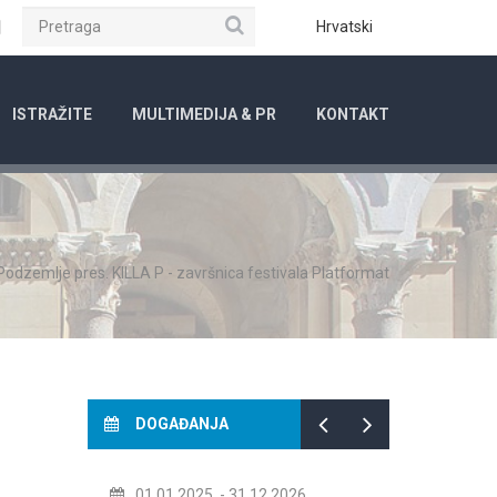
Pretraga
ube
Instagram
Hrvatski
ISTRAŽITE
MULTIMEDIJA & PR
KONTAKT
Podzemlje pres. KILLA P - završnica festivala Platformat
DOGAĐANJA
25.
- 31.12.2026.
14.07.2026.
- 14.08.2026.