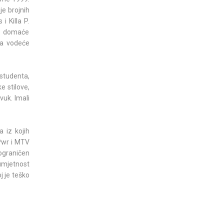
je brojnih
i Killa P.
je domaće
za vodeće
 studenta,
e stilove,
vuk. Imali
 iz kojih
 Pwr i MTV
ograničen
umjetnost
j je teško