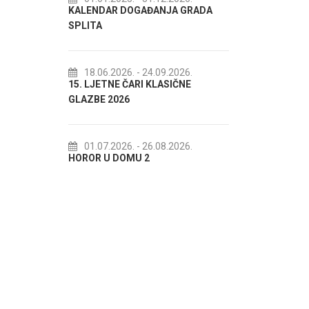
 DOGAĐANJA GRADA
72. SPLITSKO LJETO
18.07.2026.
- 31.08.2026.
Lito po domaću! - promotivna
26.
- 24.09.2026.
 ČARI KLASIČNE
akcija Etnografskog muzeja
26
22.07.2026.
- 27.09.2026.
Spli'ski litnji koluri 2026
26.
- 26.08.2026.
OMU 2