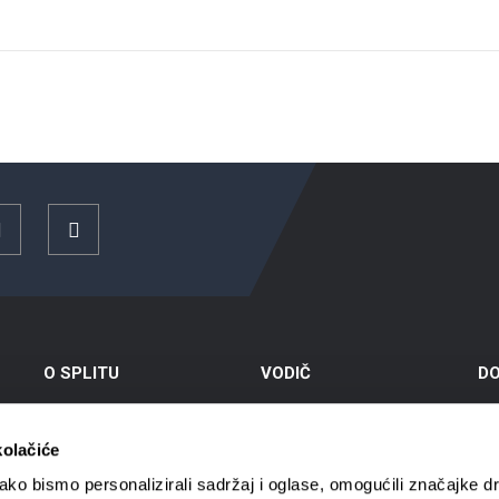
YouTube
Instagram
O SPLITU
VODIČ
DO
Grad Split
Kako do Splita
Zn
kolačiće
Položaj
Smještaj
Izl
ko bismo personalizirali sadržaj i oglase, omogućili značajke d