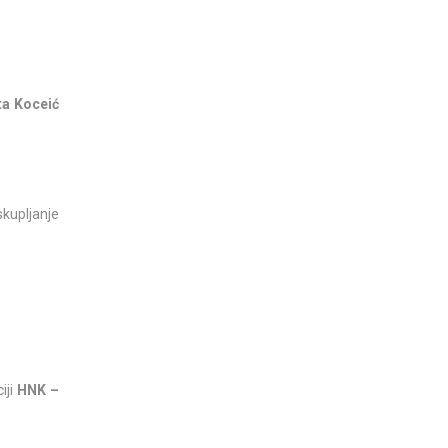
ta Koceić
skupljanje
iji
HNK –