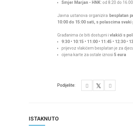
Smjer Marjan - HNK:
od 8.20 do 16.00
Javna ustanova organizira
besplatan p
10:00 do 15:00 sati, s polascima svaki 
Građanima će biti dostupni i
vlakići s p
9:30 • 10:15 • 11:00 • 11:45 • 12:30 • 1
prijevoz vlakićem besplatan je za djec
cijena karte za ostale iznosi
5 eura
Podijelite:
ISTAKNUTO