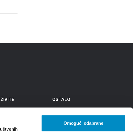
ŽIVITE
OSTALO
amenitosti
Linkovi
eti
TZGS
Omogući odabrane
ruštvenih