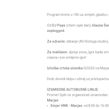
Program kreće u 10h uz smijeh, glazbu i 
Od
DJ Paya
(ritam cijeli dan),
klauna Ša
unplugged.
Za odrasle:
slikanje (Art Botega studio
Za mališane:
dječja zona „Igre kada smo 
cvijeća i sve omiljene igre!
Izložba crteža učenika
GOGSS na Marja
Dodi, dovedi ekipu i uživaj uz pristupač
IZVAREDNE AUTOBUSNE LINIJE:
Promet Split će organizirati izvanredan
Marjan
.
Smjer HNK - Marjan
: od 8.00 do 16.0