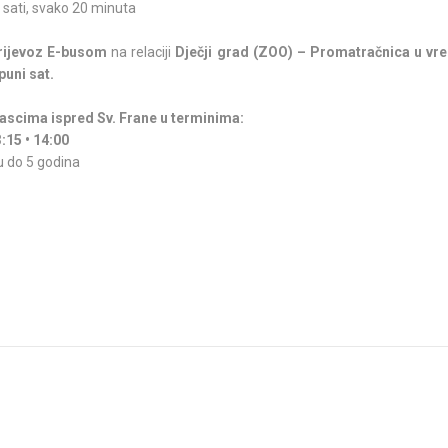
 sati, svako 20 minuta
rijevoz E-busom
na relaciji
Dječji grad (ZOO) – Promatračnica u v
puni sat.
olascima ispred Sv. Frane u terminima:
3:15 • 14:00
u do 5 godina