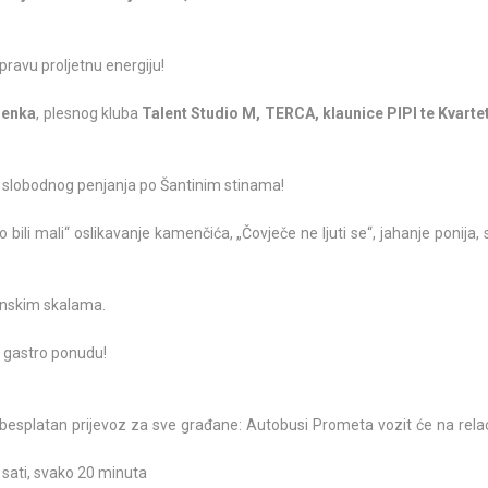
pravu proljetnu energiju!
renka
, plesnog kluba
Talent Studio M,
TERCA, klaunice PIPI te Kvarte
), slobodnog penjanja po Šantinim stinama!
bili mali“ oslikavanje kamenčića, „Čovječe ne ljuti se“, jahanje ponija, 
nskim skalama.
nu gastro ponudu!
 besplatan prijevoz za sve građane: Autobusi Prometa vozit će na relac
0 sati, svako 20 minuta